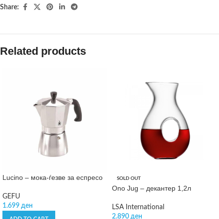
Share:
Related products
Lucino – мока-ѓезве за еспресо
SOLD OUT
Ono Jug – декантер 1,2л
GEFU
1.699
ден
LSA International
2.890
ден