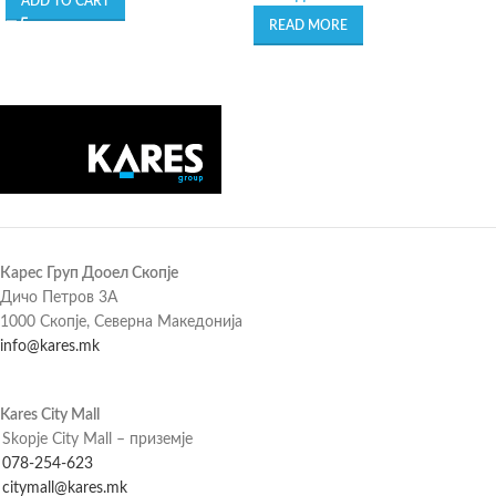
ADD TO CART
READ MORE
Карес Груп Дооел Скопје
Дичо Петров 3А
1000 Скопје, Северна Македонија
info@kares.mk
Kares City Mall
Skopje City Mall – приземје
078-254-623
citymall@kares.mk