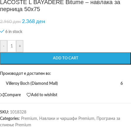
LACOSTE L BAYADERE Bitume – навлака за
перница 50х75
2.368
ден
2.960
ден
6 in stock
-
+
ADD TO CART
Производот е достапен во:
Villeroy Boch (Diamond Mall)
6
Compare
Add to wishlist
SKU:
1018328
Categories:
Premium
,
Навлаки и чаршафи Premium
,
Програма за
спиење Premium