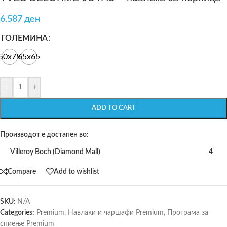
6.587
ден
ГОЛЕМИНА
50x75
65x65
-
+
ADD TO CART
Производот е достапен во:
Villeroy Boch (Diamond Mall)
4
Compare
Add to wishlist
SKU:
N/A
Categories:
Premium
,
Навлаки и чаршафи Premium
,
Програма за
спиење Premium