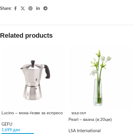
Share:
Related products
Lucino – мока-ѓезве за еспресо
SOLD OUT
Pearl – вазна (в:20цм)
GEFU
1.699
ден
LSA International