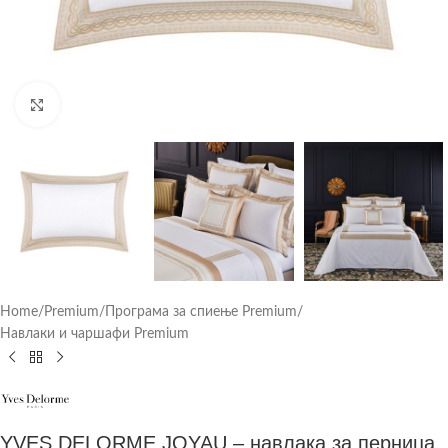
Click to enlarge
Home
/
Premium
/
Програма за спиење Premium
/
Навлаки и чаршафи Premium
YVES DELORME JOYAU – навлака за перница