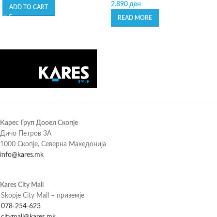
2.890
ден
ADD TO CART
READ MORE
Карес Груп Дооел Скопје
Дичо Петров 3А
1000 Скопје, Северна Македонија
info@kares.mk
Kares City Mall
Skopje City Mall – приземје
078-254-623
citymall@kares.mk