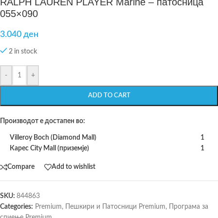
RALPH LAUREN PLAYER Marine – патосница
055×090
3.040
ден
2 in stock
-
+
ADD TO CART
Производот е достапен во:
Villeroy Boch (Diamond Mall)
1
Карес City Mall (приземје)
1
Compare
Add to wishlist
SKU:
844863
Categories:
Premium
,
Пешкири и Патосници Premium
,
Програма за
спиење Premium