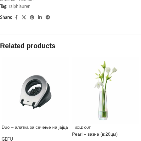
Tag:
ralphlauren
Share:
Related products
Duo – алатка за сечење на јајца
SOLD OUT
Pearl – вазна (в:20цм)
GEFU