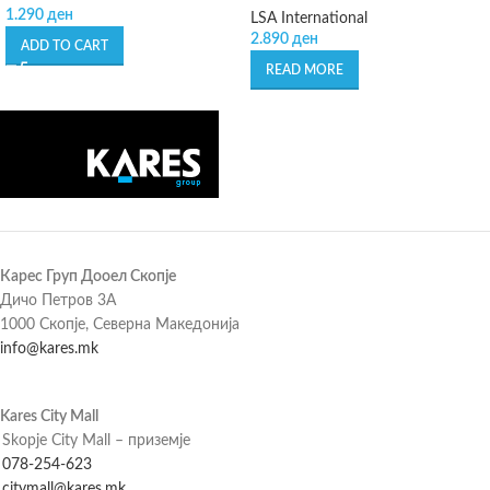
1.290
ден
LSA International
2.890
ден
ADD TO CART
READ MORE
Карес Груп Дооел Скопје
Дичо Петров 3А
1000 Скопје, Северна Македонија
info@kares.mk
Kares City Mall
Skopje City Mall – приземје
078-254-623
citymall@kares.mk