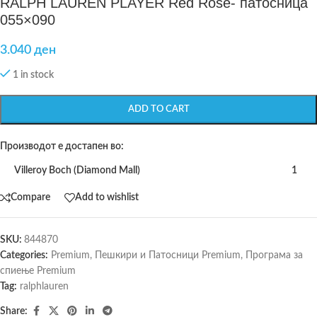
RALPH LAUREN PLAYER Red Rose- патосница
055×090
3.040
ден
1 in stock
ADD TO CART
Производот е достапен во:
Villeroy Boch (Diamond Mall)
1
Compare
Add to wishlist
SKU:
844870
Categories:
Premium
,
Пешкири и Патосници Premium
,
Програма за
спиење Premium
Tag:
ralphlauren
Share: