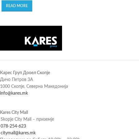
READ MORE
Карес Груп Дооел Скопје
Дичо Петров 3А
1000 Скопје, Северна Македонија
info@kares.mk
Kares City Mall
Skopje City Mall – приземје
078-254-623
citymall@kares.mk