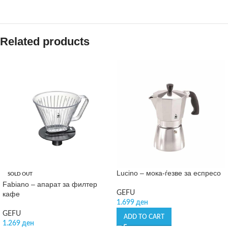
Related products
Lucino – мока-ѓезве за еспресо
SOLD OUT
Fabiano – апарат за филтер
GEFU
кафе
1.699
ден
GEFU
ADD TO CART
1.269
ден