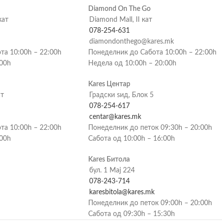
Diamond On The Go
кат
Diamond Mall, II кат
078-254-631
diamondonthego@kares.mk
та 10:00h – 22:00h
Понеделник до Сабота 10:00h – 22:00h
:00h
Недела од 10:00h – 20:00h
Kares Центар
ат
Градски ѕид, Блок 5
078-254-617
centar@kares.mk
та 10:00h – 22:00h
Понеделник до петок 09:30h – 20:00h
:00h
Сабота од 10:00h – 16:00h
Kares Битола
бул. 1 Мај 224
078-243-714
karesbitola@kares.mk
Понеделник до петок 09:00h – 20:00h
Сабота од 09:30h – 15:30h