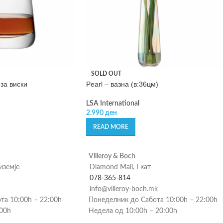
SOLD OUT
за виски
Pearl – вазна (в:36цм)
LSA International
2.990
ден
READ MORE
Villeroy & Boch
риземје
Diamond Mall, I кат
078-365-814
info@villeroy-boch.mk
та 10:00h – 22:00h
Понеделник до Сабота 10:00h – 22:00h
:00h
Недела од 10:00h – 20:00h