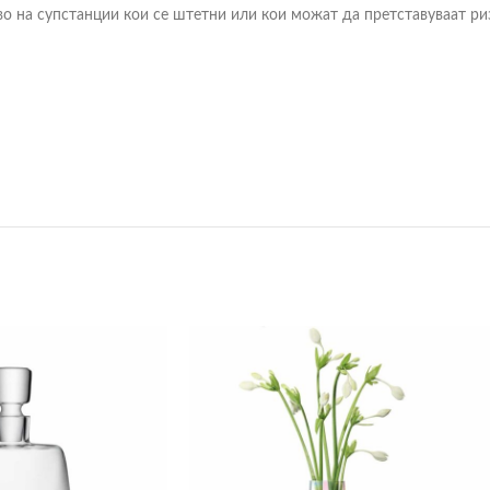
на супстанции кои се штетни или кои можат да претставуваат ризи