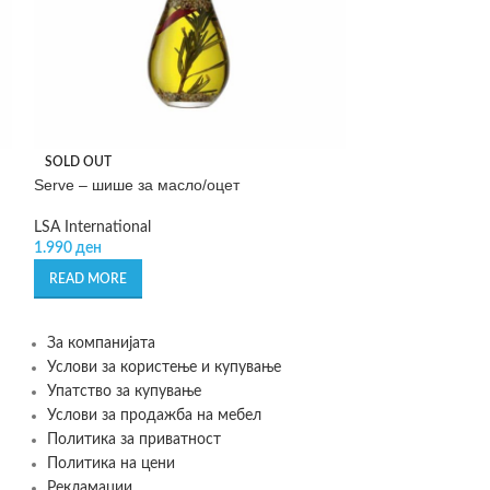
Spirelli – сечил
SOLD OUT
Serve – шише за масло/оцет
GEFU
1.790
ден
LSA International
1.990
ден
ADD TO CART
READ MORE
За компанијата
Услови за користење и купување
Упатство за купување
Услови за продажба на мебел
Политика за приватност
Политика на цени
Рекламации