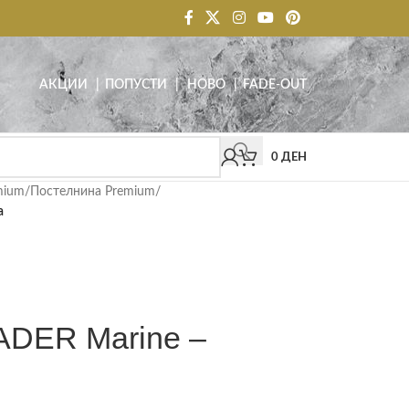
АКЦИИ
| ПОПУСТИ
|
НОВО
|
FADE-OUT
0
ДЕН
mium
/
Постелнина Premium
/
а
DER Marine –