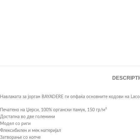
DESCRIPT
Навлаката за јорган BAYADERE ги опфаќа основните кодови на Lacos
Печатено на Џерси, 100% органски памук, 150 гр/м²
Достапна во две големини
Модел со риги
Флексибилен и мек материјал
Затворање со копче