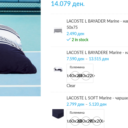
14.079 ден.
LACOSTE L BAYADER Marine - на
50х75
2.490
ден
2 in stock
LACOSTE L BAYADERЕ Marine - на
7.590
ден
–
13.515
ден
Големина
140х200
240х220
Clear
LACOSTE L SOFT Marine - чарша
2.799
ден
–
5.120
ден
Големина
160x200
180x200
90x200