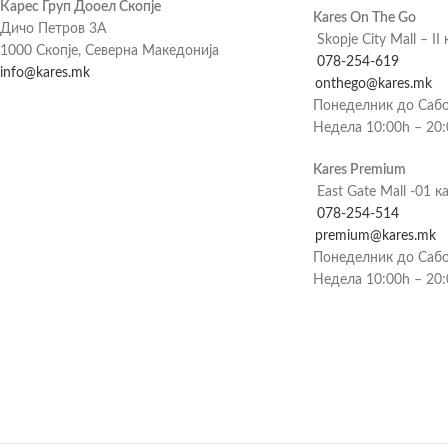
Карес Груп Дооел Скопје
Kares On The Go
Дичо Петров 3А
Skopje City Mall – II 
1000 Скопје, Северна Македонија
078-254-619
info@kares.mk
onthego@kares.mk
Понеделник до Сабо
Недела 10:00h – 20
Kares Premium
East Gate Mall -01 к
078-254-514
premium@kares.mk
Понеделник до Сабо
Недела 10:00h – 20