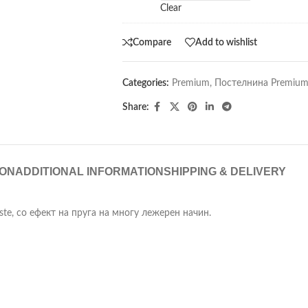
Clear
Compare
Add to wishlist
Categories:
Premium
,
Постелнина Premiu
Share:
ION
ADDITIONAL INFORMATION
SHIPPING & DELIVERY
te, со ефект на пруга на многу лежерен начин.