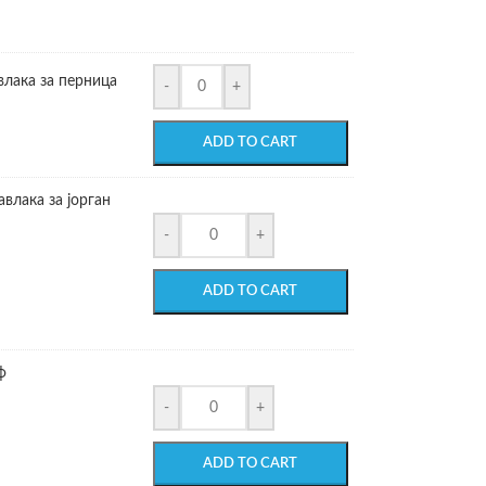
влака за перница
-
+
ADD TO CART
влака за јорган
-
+
ADD TO CART
ф
-
+
ADD TO CART