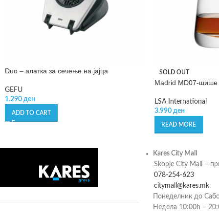
Duo – алатка за сечење на јајца
SOLD OUT
Madrid MD07-шише 
GEFU
1.290
ден
LSA International
3.990
ден
ADD TO CART
READ MORE
Kares City Mall
Skopje City Mall – п
078-254-623
citymall@kares.mk
Понеделник до Сабо
Недела 10:00h – 20