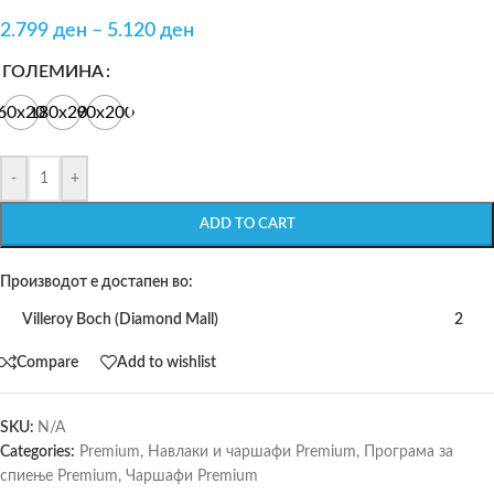
2.799
ден
–
5.120
ден
ГОЛЕМИНА
60x200
180x200
90x200
-
+
ADD TO CART
Производот е достапен во:
Villeroy Boch (Diamond Mall)
2
Compare
Add to wishlist
SKU:
N/A
Categories:
Premium
,
Навлаки и чаршафи Premium
,
Програма за
спиење Premium
,
Чаршафи Premium