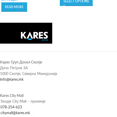
SELECT OPTIONS
READ MORE
Карес Груп Дооел Скопје
Дичо Петров 3А
1000 Скопје, Северна Македонија
info@kares.mk
Kares City Mall
Skopje City Mall – приземје
078-254-623
citymall@kares.mk