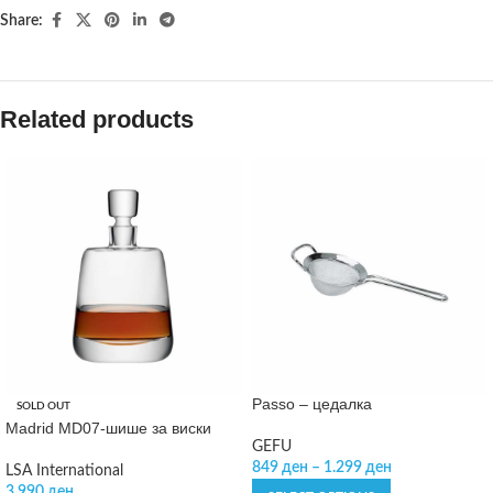
Share:
Related products
Passo – цедалка
SOLD OUT
Madrid MD07-шише за виски
GEFU
849
ден
–
1.299
ден
LSA International
3.990
ден