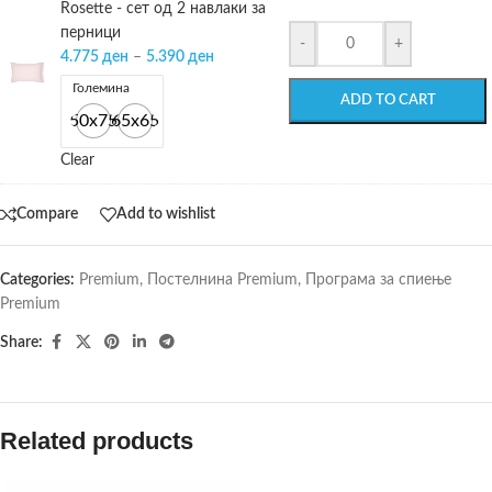
Rosette - сет од 2 навлаки за
перници
-
+
4.775
ден
–
5.390
ден
Големина
ADD TO CART
50x75
65x65
Clear
Compare
Add to wishlist
Categories:
Premium
,
Постелнина Premium
,
Програма за спиење
Premium
Share:
Related products