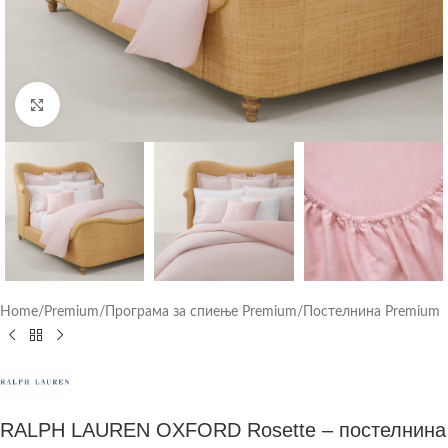
Click to enlarge
Home
/
Premium
/
Програма за спиење Premium
/
Постелнина Premium
RALPH LAUREN OXFORD Rosette – постелнина