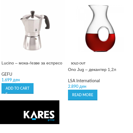
Lucino – мока-ѓезве за еспресо
SOLD OUT
Ono Jug – декантер 1,2л
GEFU
1.699
ден
LSA International
2.890
ден
ADD TO CART
READ MORE