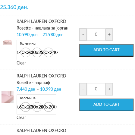
25.360 ден.
RALPH LAUREN OXFORD
Rosette - навлака за јорган
-
+
10.990
ден
–
21.980
ден
Големина
ADD TO CART
140x200
240x220
260x240
Clear
RALPH LAUREN OXFORD
Rosette - чаршаф
-
+
7.440
ден
–
10.990
ден
Големина
ADD TO CART
160x200
180x200
90x200
Clear
RALPH LAUREN OXFORD