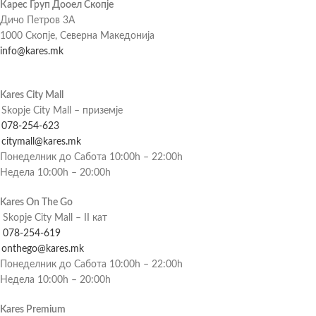
Карес Груп Дооел Скопје
Дичо Петров 3А
1000 Скопје, Северна Македонија
info@kares.mk
Kares City Mall
Skopje City Mall – приземје
078-254-623
citymall@kares.mk
Понеделник до Сабота 10:00h – 22:00h
Недела 10:00h – 20:00h
Kares On The Go
Skopje City Mall – II кат
078-254-619
onthego@kares.mk
Понеделник до Сабота 10:00h – 22:00h
Недела 10:00h – 20:00h
Kares Premium