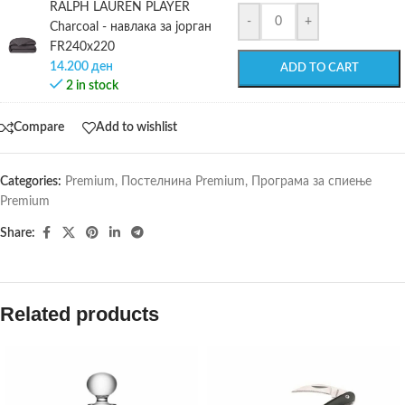
RALPH LAUREN PLAYER
-
+
Charcoal - навлака за јорган
FR240х220
14.200
ден
ADD TO CART
2 in stock
Compare
Add to wishlist
Categories:
Premium
,
Постелнина Premium
,
Програма за спиење
Premium
Share:
Related products