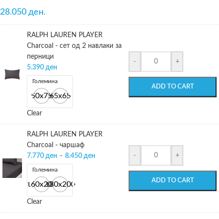
28.050 ден.
RALPH LAUREN PLAYER
Charcoal - сет од 2 навлаки за
перници
-
+
5.390
ден
Големина
ADD TO CART
50x75
65x65
Clear
RALPH LAUREN PLAYER
Charcoal - чаршаф
-
+
7.770
ден
–
8.450
ден
Големина
ADD TO CART
160x200
180x200
Clear