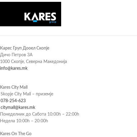
Карес Груп Дооел Скопје
Дичо Петров 3А
1000 Скопје, Северна Македонија
info@kares.mk
Kares City Mall
Skopje City Mall – приземје
078-254-623
citymall@kares.mk
Понеделник до Сабота 10:00h – 22:00h
Недела 10:00h – 20:00h
Kares On The Go