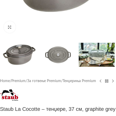
Click to enlarge
Home
/
Premium
/
За готвење Premium
/
Тенџериња Premium
Staub La Cocotte – тенџере, 37 см, graphite grey