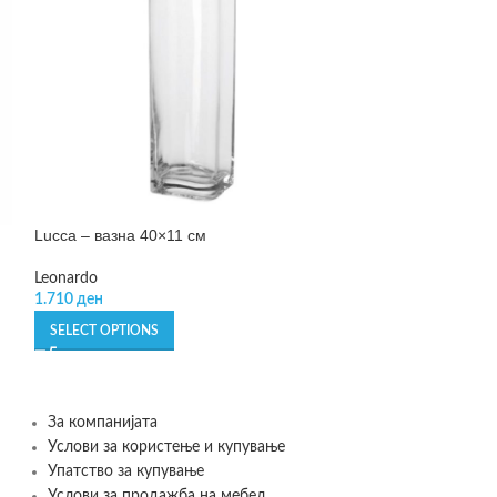
Lucca – вазна 40×11 см
Novara – вазна
Leonardo
Leonardo
1.710
ден
1.480
ден
–
2.18
SELECT OPTIONS
SELECT OPTIONS
За компанијата
Услови за користење и купување
Упатство за купување
Услови за продажба на мебел