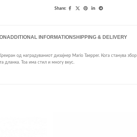
Share:
ION
ADDITIONAL INFORMATION
SHIPPING & DELIVERY
е. Креиран од наградуваниот дизајнер Mario Taepper. Кога станува з
а дланка. Тоа има стил и многу вкус.