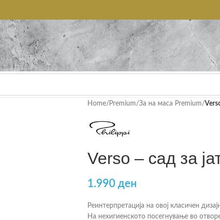
Home
/
Premium
/
За на маса Premium
/
Verso
Verso – сад за ја
1.990
ден
Реинтерпретација на овој класичен дизај
На нехигиенското посегнување во отворе