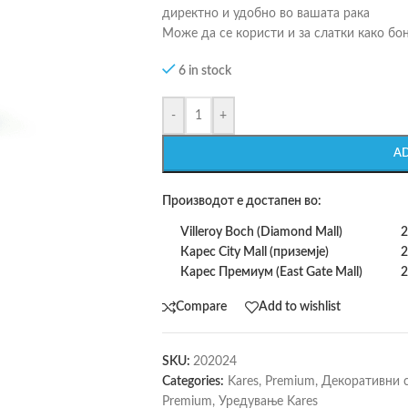
директно и удобно во вашата рака
Може да се користи и за слатки како бо
6 in stock
-
+
A
Производот е достапен во:
Villeroy Boch (Diamond Mall)
2
Карес City Mall (приземје)
2
Карес Премиум (East Gate Mall)
2
Compare
Add to wishlist
SKU:
202024
Categories:
Kares
,
Premium
,
Декоративни с
Premium
,
Уредување Kares