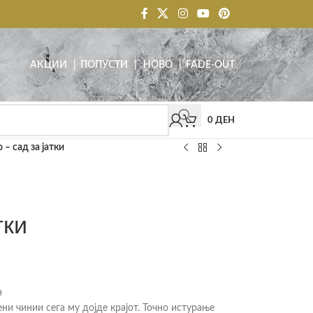
АКЦИИ
| ПОПУСТИ
|
НОВО
|
FADE-OUT
0
ДЕН
 – сад за јатки
тки
н
ни чинии сега му дојде крајот. Точно истурање