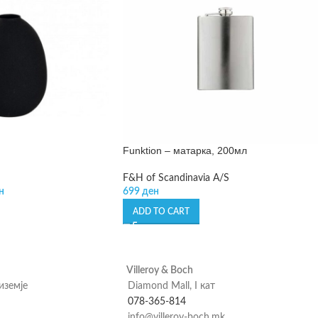
Funktion – матарка, 200мл
F&H of Scandinavia A/S
н
699
ден
ADD TO CART
Villeroy & Boch
риземје
Diamond Mall, I кат
078-365-814
info@villeroy-boch.mk