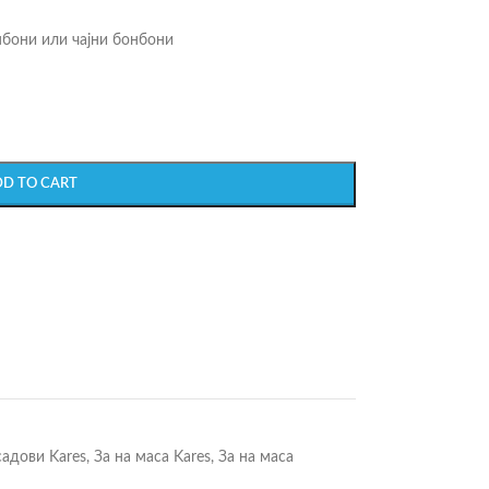
нбони или чајни бонбони
DD TO CART
адови Kares
,
За на маса Kares
,
За на маса