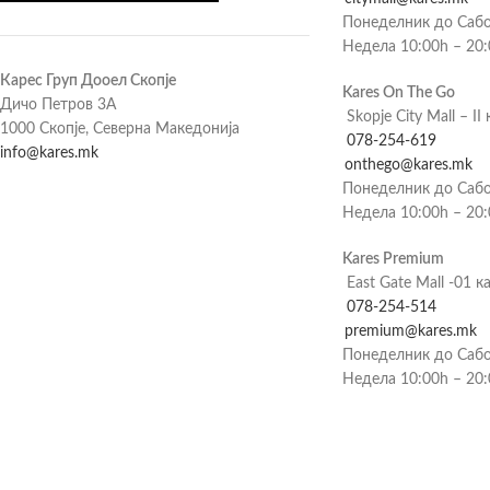
Понеделник до Сабо
Недела 10:00h – 20
Карес Груп Дооел Скопје
Kares On The Go
Дичо Петров 3А
Skopje City Mall – II 
1000 Скопје, Северна Македонија
078-254-619
info@kares.mk
onthego@kares.mk
Понеделник до Сабо
Недела 10:00h – 20
Kares Premium
East Gate Mall -01 к
078-254-514
premium@kares.mk
Понеделник до Сабо
Недела 10:00h – 20