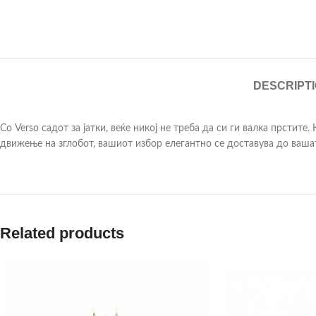
DESCRIPT
Со Verso садoт за јатки, веќе никој не треба да си ги валка прстит
движење на зглобот, вашиот избор елегантно се доставува до вашат
Related products