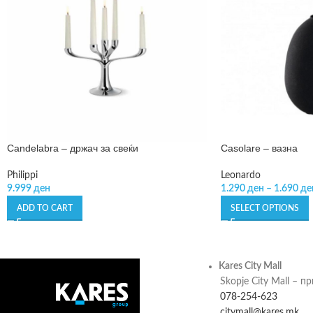
Candelabra – држач за свеќи
Casolare – вазна
Philippi
Leonardo
9.999
ден
1.290
ден
–
1.690
де
ADD TO CART
SELECT OPTIONS
Kares City Mall
Skopje City Mall – п
078-254-623
citymall@kares.mk