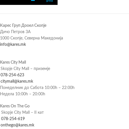
Карес Груп Дооел Скопје
Дичо Петров 3А
1000 Скопје, Северна Македонија
info@kares.mk
Kares City Mall
Skopje City Mall – приземје
078-254-623
citymall@kares.mk
Понеделник до Сабота 10:00h – 22:00h
Недела 10:00h – 20:00h
Kares On The Go
Skopje City Mall – II кат
078-254-619
onthego@kares.mk