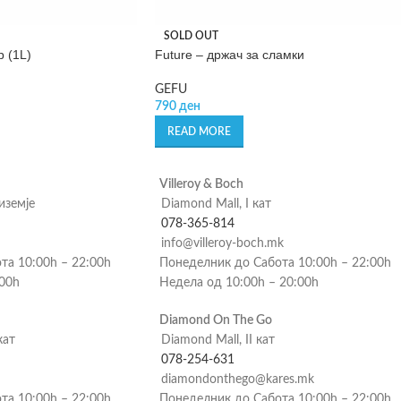
SOLD OUT
р (1L)
Future – држач за сламки
GEFU
790
ден
READ MORE
Villeroy & Boch
риземје
Diamond Mall, I кат
078-365-814
info@villeroy-boch.mk
та 10:00h – 22:00h
Понеделник до Сабота 10:00h – 22:00h
:00h
Недела од 10:00h – 20:00h
Diamond On The Go
кат
Diamond Mall, II кат
078-254-631
diamondonthego@kares.mk
та 10:00h – 22:00h
Понеделник до Сабота 10:00h – 22:00h