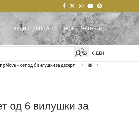
АКЦИИ
| ПОПУСТИ
|
НОВО
|
FADE-OUT
0
ДЕН
ling Nova – сет од 6 вилушки за десерт
сет од 6 вилушки за