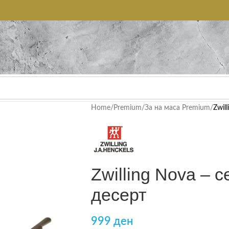
Home
/
Premium
/
За на маса Premium
/
Zwil
Zwilling Nova – 
десерт
999
ден