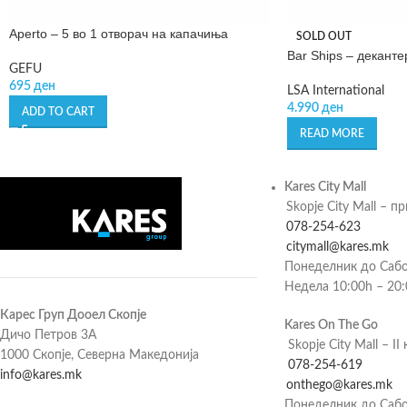
Aperto – 5 во 1 отворач на капачиња
SOLD OUT
Bar Ships – деканте
GEFU
695
ден
LSA International
4.990
ден
ADD TO CART
READ MORE
Kares City Mall
Skopje City Mall – п
078-254-623
citymall@kares.mk
Понеделник до Сабо
Недела 10:00h – 20
Карес Груп Дооел Скопје
Kares On The Go
Дичо Петров 3А
Skopje City Mall – II 
1000 Скопје, Северна Македонија
078-254-619
info@kares.mk
onthego@kares.mk
Понеделник до Сабо