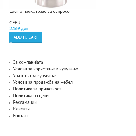
Lucino- мока-ѓезве за еспресо
SOLD OUT
Serve – шише за
GEFU
2.169
ден
LSA International
1.990
ден
ADD TO CART
READ MORE
За компанијата
Услови за користење и купување
Упатство за купување
Услови за продажба на мебел
Политика за приватност
Политика на цени
Рекламации
Клиенти
Контакт