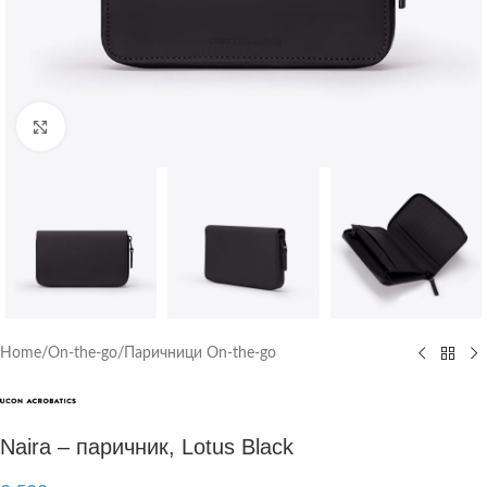
Click to enlarge
Home
/
On-the-go
/
Паричници On-the-go
Naira – паричник, Lotus Black