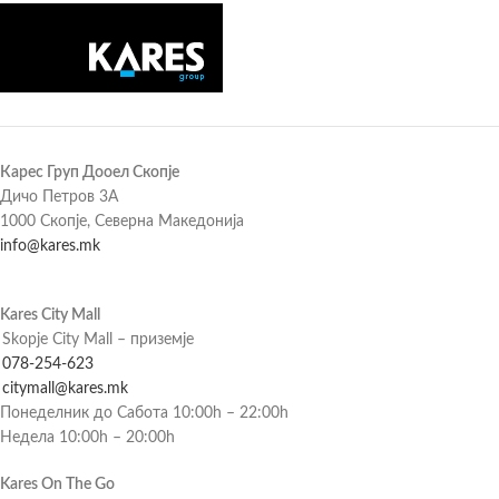
Карес Груп Дооел Скопје
Дичо Петров 3А
1000 Скопје, Северна Македонија
info@kares.mk
Kares City Mall
Skopje City Mall – приземје
078-254-623
citymall@kares.mk
Понеделник до Сабота 10:00h – 22:00h
Недела 10:00h – 20:00h
Kares On The Go