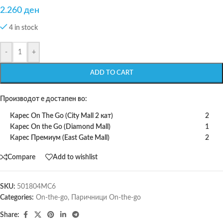
2.260
ден
4 in stock
-
+
ADD TO CART
Производот е достапен во:
Карес On The Go (City Mall 2 кат)
2
Карес On the Go (Diamond Mall)
1
Карес Премиум (East Gate Mall)
2
Compare
Add to wishlist
SKU:
501804MC6
Categories:
On-the-go
,
Паричници On-the-go
Share: