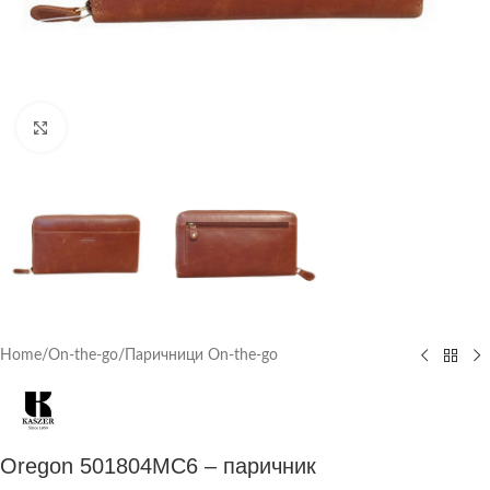
Click to enlarge
Home
/
On-the-go
/
Паричници On-the-go
Oregon 501804MC6 – паричник