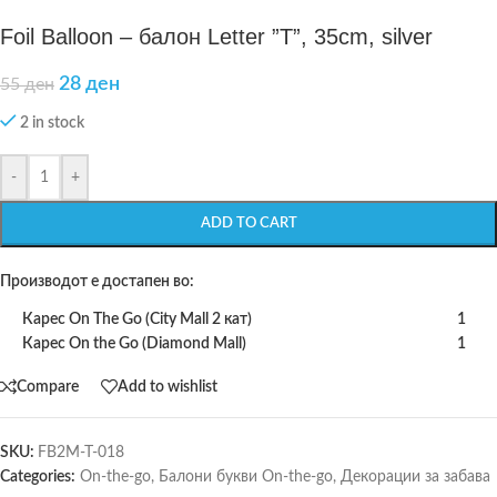
Foil Balloon – балон Letter ”T”, 35cm, silver
28
ден
55
ден
2 in stock
-
+
ADD TO CART
Производот е достапен во:
Карес On The Go (City Mall 2 кат)
1
Карес On the Go (Diamond Mall)
1
Compare
Add to wishlist
SKU:
FB2M-T-018
Categories:
On-the-go
,
Балони букви On-the-go
,
Декорации за забава