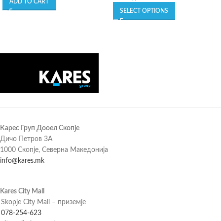
ADD TO CART
SELECT OPTIONS
Карес Груп Дооел Скопје
Дичо Петров 3А
1000 Скопје, Северна Македонија
info@kares.mk
Kares City Mall
Skopje City Mall – приземје
078-254-623