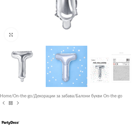
Click to enlarge
Home
/
On-the-go
/
Декорации за забава
/
Балони букви On-the-go