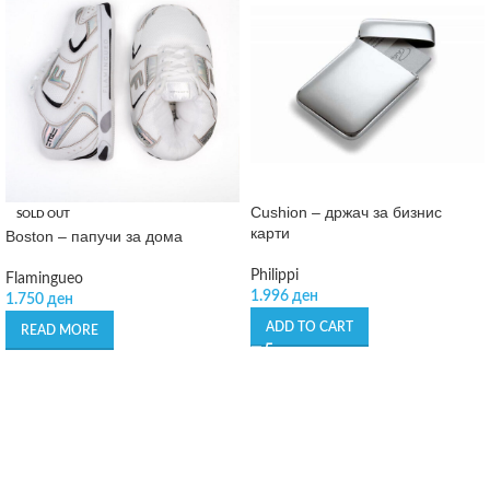
Cushion – држач за бизнис
SOLD OUT
карти
Boston – папучи за дома
Philippi
Flamingueo
1.996
ден
1.750
ден
ADD TO CART
READ MORE