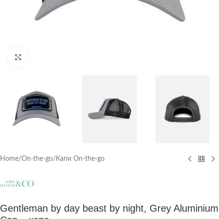
Click to enlarge
Home
/
On-the-go
/
Капи On-the-go
Gentleman by day beast by night, Grey Aluminium