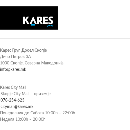
Карес Груп Дооел Скопје
Дичо Петров 3А
1000 Скопје, Северна Македонија
info@kares.mk
Kares City Mall
Skopje City Mall – приземје
078-254-623
citymall@kares.mk
Понеделник до Сабота 10:00h – 22:00h
Недела 10:00h – 20:00h