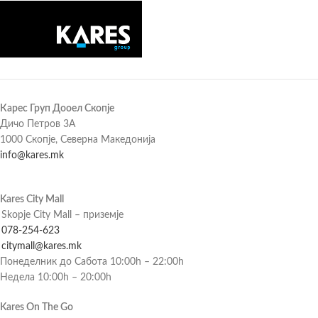
Карес Груп Дооел Скопје
Дичо Петров 3А
1000 Скопје, Северна Македонија
info@kares.mk
Kares City Mall
Skopje City Mall – приземје
078-254-623
citymall@kares.mk
Понеделник до Сабота 10:00h – 22:00h
Недела 10:00h – 20:00h
Kares On The Go