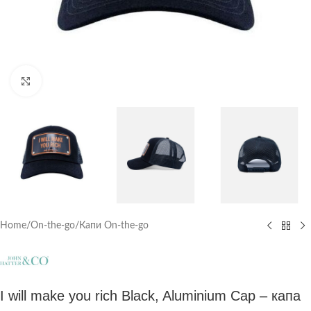
Click to enlarge
Home
/
On-the-go
/
Капи On-the-go
I will make you rich Black, Aluminium Cap – капа