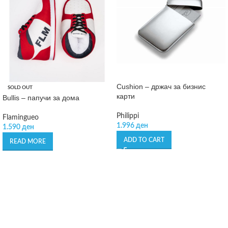
Cushion – држач за бизнис
SOLD OUT
карти
Bullis – папучи за дома
Philippi
Flamingueo
1.996
ден
1.590
ден
ADD TO CART
READ MORE