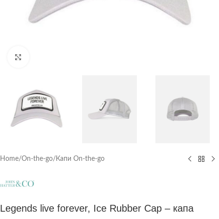
Click to enlarge
Home
/
On-the-go
/
Капи On-the-go
Legends live forever, Ice Rubber Cap – капа