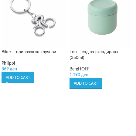
Biker – приврзок за клучеви
Leo – сад за складирање
(350ml)
Philippi
869
ден
BergHOFF
1.190
ден
ADD TO CART
ADD TO CART