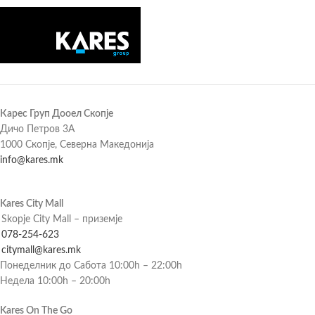
Карес Груп Дооел Скопје
Дичо Петров 3А
1000 Скопје, Северна Македонија
info@kares.mk
Kares City Mall
Skopje City Mall – приземје
078-254-623
citymall@kares.mk
Понеделник до Сабота 10:00h – 22:00h
Недела 10:00h – 20:00h
Kares On The Go