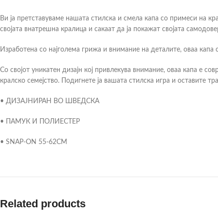
Ви ја претставуваме нашата стилска и смела капа со примеси на кра
својата внатрешна кралица и сакаат да ја покажат својата самодове
Изработена со најголема грижа и внимание на деталите, оваа капа 
Со својот уникатен дизајн кој привлекува внимание, оваа капа е со
кралско семејство. Подигнете ја вашата стилска игра и оставите тра
• ДИЗАЈНИРАН ВО ШВЕДСКА
• ПАМУК И ПОЛИЕСТЕР
• SNAP-ON 55-62CM
Related products