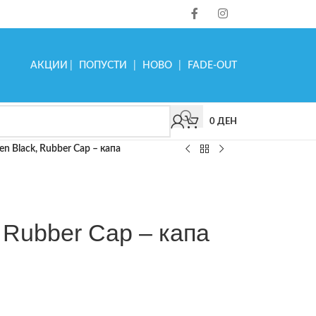
АКЦИИ
|
ПОПУСТИ
|
НОВО
|
FADE-OUT
0
ДЕН
en Black, Rubber Cap – капа
 Rubber Cap – капа