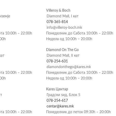
Villeroy & Boch
риземје
Diamond Mall, I кат
078-365-814
info@villeroy-boch.mk
та 10:00h – 22:00h
Понеделник до Сабота 10:00h – 22:00h
:00h
Недела од 10:00h – 20:00h
Diamond On The Go
кат
Diamond Mall, II кат
078-254-631
diamondonthego@kares.mk
та 10:00h – 22:00h
Понеделник до Сабота 10:00h – 22:00h
:00h
Недела од 10:00h – 20:00h
Kares Центар
ат
Градски ѕид, Блок 5
078-254-617
centar@kares.mk
та 10:00h – 22:00h
Понеделник до петок 09:30h – 20:00h