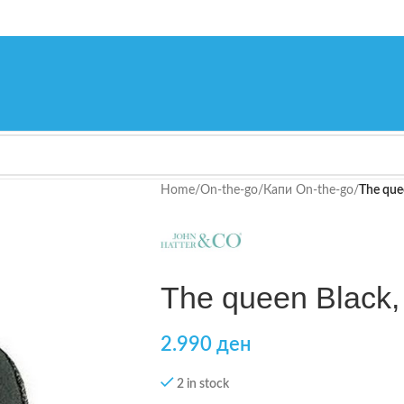
Home
/
On-the-go
/
Капи On-the-go
/
The que
The queen Black,
2.990
ден
2 in stock