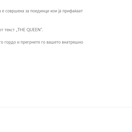
а е совршена за поединци кои ја прифаќаат
от текст „THE QUEEN“.
е го гордо и прегрнете го вашето внатрешно