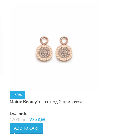
-50%
-50%
Matrix Beauty’s – сет од 2 приврзока
Nana Beauty’s – 
Leonardo
Leonardo
995
ден
745
де
1.990
ден
1.490
ден
ADD TO CART
ADD TO CART