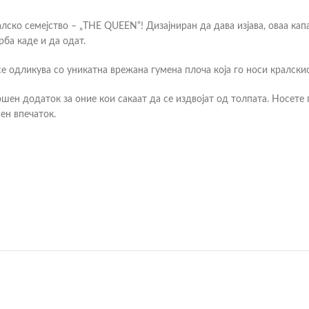
лско семејство – „THE QUEEN“! Дизајниран да дава изјава, оваа кап
рба каде и да одат.
се одликува со уникатна врежана гумена плоча која го носи кралски
вршен додаток за оние кои сакаат да се издвојат од толпата. Носет
ен впечаток.