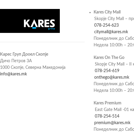
Kares City Mall
Skopje City Mall – п
078-254-623
citymall@kares.mk
Понеделник до Сабо
Недела 10:00h – 20
Карес Груп Дооел Скопје
Kares On The Go
Дичо Петров 3А
Skopje City Mall – II 
1000 Скопје, Северна Македонија
078-254-619
info@kares.mk
onthego@kares.mk
Понеделник до Сабо
Недела 10:00h – 20
Kares Premium
East Gate Mall -01 к
078-254-514
premium@kares.mk
Понеделник до Сабо