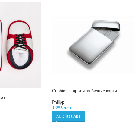
Cushion – држач за бизнис карти
ома
Philippi
1.996
ден
ADD TO CART