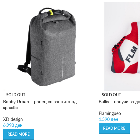
SOLD OUT
SOLD OUT
Bobby Urban – ранец со заштита од
Bullis – папучи за д
кражби
Flamingueo
XD design
1.590
ден
6.990
ден
READ MORE
READ MORE