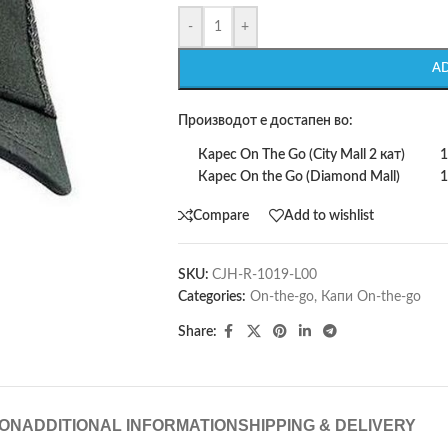
-
+
A
Производот е достапен во:
Карес On The Go (City Mall 2 кат)
1
Карес On the Go (Diamond Mall)
1
Compare
Add to wishlist
SKU:
CJH-R-1019-L00
Categories:
On-the-go
,
Капи On-the-go
Share:
ION
ADDITIONAL INFORMATION
SHIPPING & DELIVERY