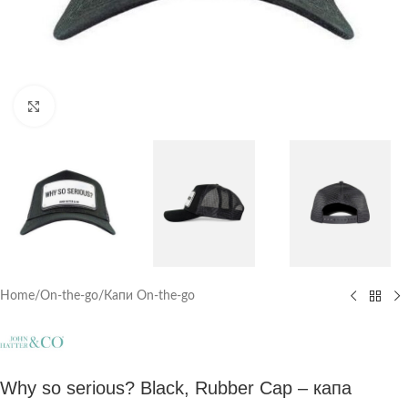
Click to enlarge
Home
/
On-the-go
/
Капи On-the-go
Why so serious? Black, Rubber Cap – капа