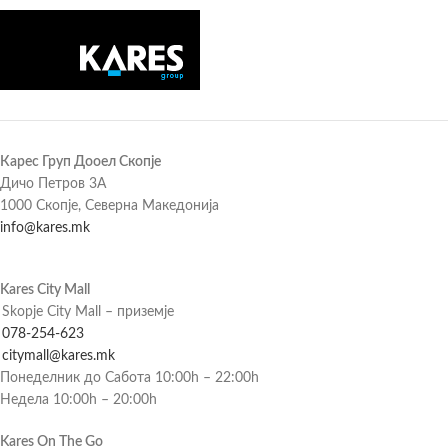
Карес Груп Дооел Скопје
Дичо Петров 3А
1000 Скопје, Северна Македонија
info@kares.mk
Kares City Mall
Skopje City Mall – приземје
078-254-623
citymall@kares.mk
Понеделник до Сабота 10:00h – 22:00h
Недела 10:00h – 20:00h
Kares On The Go