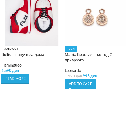
SOLD OUT
-50%
Bullis – папучи за дома
Matrix Beauty’s – сет од 2
приврзока
Flamingueo
1.590
ден
Leonardo
995
ден
1.990
ден
READ MORE
ADD TO CART