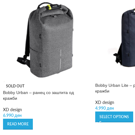
Bobby Urban Lite – 
SOLD OUT
кражби
Bobby Urban – ранец со заштита од
кражби
XD design
4.990
ден
XD design
6.990
ден
SELECT OPTIONS
READ MORE