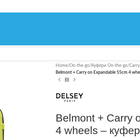
Home
/
On-the-go
/
Куфери On-the-go
/
Carry
Belmont + Carry on Expandable 55cm 4 whe
Belmont + Carry
4 wheels – куфер