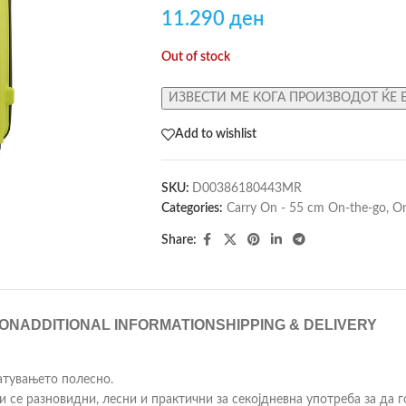
11.290
ден
Out of stock
ИЗВЕСТИ МЕ КОГА ПРОИЗВОДОТ ЌЕ 
Add to wishlist
SKU:
D00386180443MR
Categories:
Carry On - 55 cm On-the-go
,
On
Share:
ION
ADDITIONAL INFORMATION
SHIPPING & DELIVERY
патувањето полесно.
ои се разновидни, лесни и практични за секојдневна употреба за да 