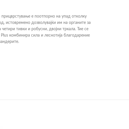
о прицврстување е поотпорно на упад отколку
од, истовремено дозволувајќи им на органите за
етири тивки и робусни, двојни тркала. Тие се
 Plus комбинира сила и леснотија благодарение
пандерите.