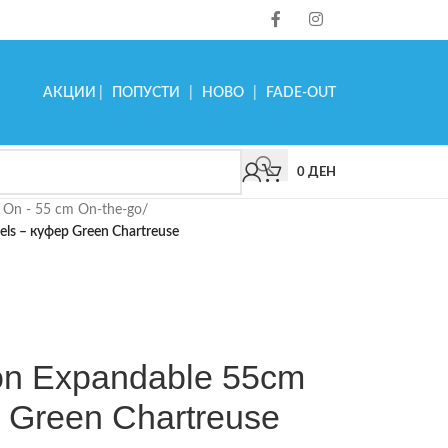
АКЦИИ
|
ПОПУСТИ
|
НОВО
|
FADE-OUT
0
ДЕН
 On - 55 cm On-the-go
/
els – куфер Green Chartreuse
 on Expandable 55cm
 Green Chartreuse