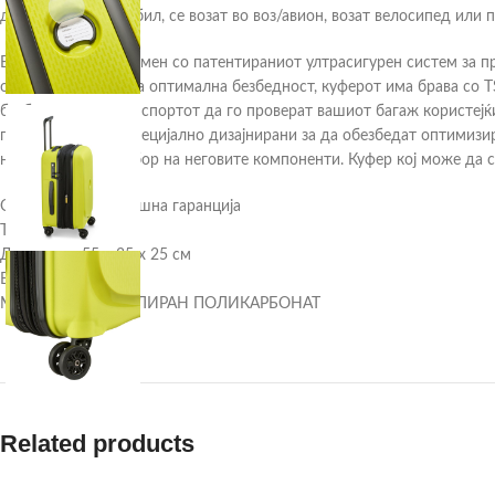
дали возат автомобил, се возат во воз/авион, возат велосипед или 
Belmont Plus е опремен со патентираниот ултрасигурен систем за
обичниот патент. За оптимална безбедност, куферот има брава со T
безбедност на транспортот да го проверат вашиот багаж користејќи
повеќенасочни и специјално дизајнирани за да обезбедат оптимизи
на ригорозниот избор на неговите компоненти. Куфер кој може да 
Ограничена 5-годишна гаранција
Тежина: 2,8 кг
Димензии: 55 x 35 x 25 см
Волумен: 39 Л
Материјал: РЕЦИКЛИРАН ПОЛИКАРБОНАТ
Related products