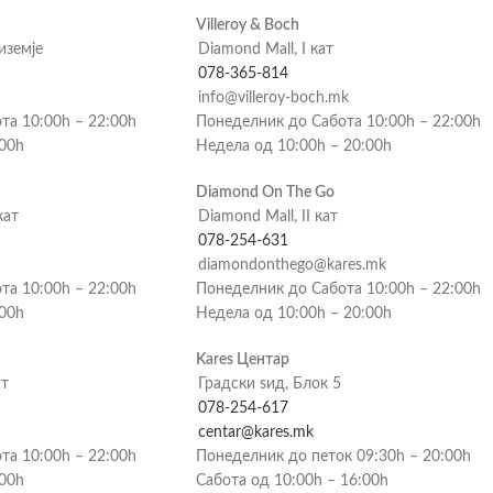
Villeroy & Boch
риземје
Diamond Mall, I кат
078-365-814
info@villeroy-boch.mk
та 10:00h – 22:00h
Понеделник до Сабота 10:00h – 22:00h
:00h
Недела од 10:00h – 20:00h
Diamond On The Go
кат
Diamond Mall, II кат
078-254-631
diamondonthego@kares.mk
та 10:00h – 22:00h
Понеделник до Сабота 10:00h – 22:00h
:00h
Недела од 10:00h – 20:00h
Kares Центар
ат
Градски ѕид, Блок 5
078-254-617
centar@kares.mk
та 10:00h – 22:00h
Понеделник до петок 09:30h – 20:00h
:00h
Сабота од 10:00h – 16:00h