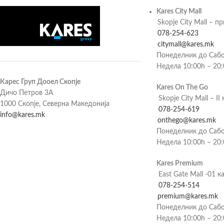
Kares City Mall
Skopje City Mall – п
078-254-623
citymall@kares.mk
Понеделник до Сабо
Недела 10:00h – 20
Карес Груп Дооел Скопје
Kares On The Go
Дичо Петров 3А
Skopje City Mall – II 
1000 Скопје, Северна Македонија
078-254-619
info@kares.mk
onthego@kares.mk
Понеделник до Сабо
Недела 10:00h – 20
Kares Premium
East Gate Mall -01 к
078-254-514
premium@kares.mk
Понеделник до Сабо
Недела 10:00h – 20