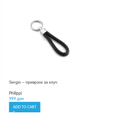
Sergio – приврзок за клуч
Silberpfeil – при
Philippi
Philippi
999
ден
999
ден
ADD TO CART
ADD TO CART