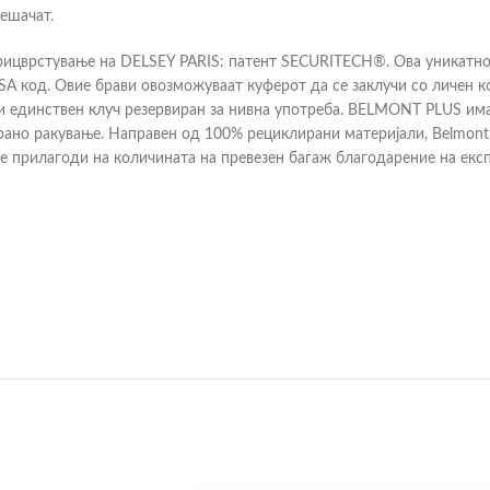
пешачат.
 прицврстување на DELSEY PARIS: патент SECURITECH®. Ова уникатн
SA код. Овие брави овозможуваат куферот да се заклучи со личен к
 единствен клуч резервиран за нивна употреба. BELMONT PLUS има ч
рано ракување. Направен од 100% рециклирани материјали, Belmont
се прилагоди на количината на превезен багаж благодарение на екс