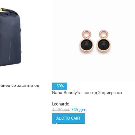
ранец со заштита од
-50%
Nana Beauty’s – сет од 2 приврзока
Leonardo
745
ден
1.490
ден
ADD TO CART