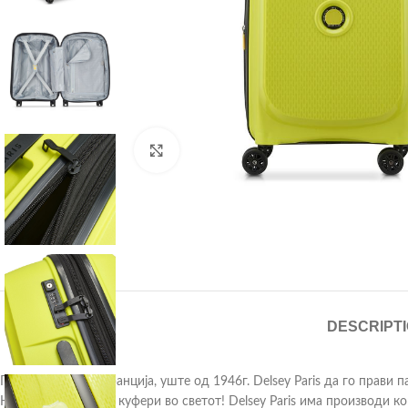
Click to enlarge
DESCRIPT
Произведени во Франција, уште од 1946г. Delsey Paris да го прави 
Најпознат бренд за куфери во светот! Delsey Paris има производи к