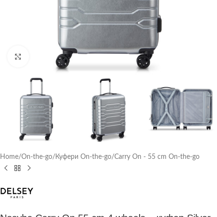
Click to enlarge
Home
/
On-the-go
/
Куфери On-the-go
/
Carry On - 55 cm On-the-go