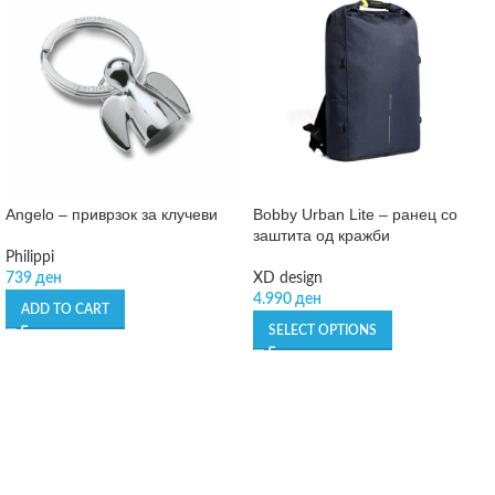
Angelo – приврзок за клучеви
Bobby Urban Lite – ранец со
заштита од кражби
Philippi
739
ден
XD design
4.990
ден
ADD TO CART
SELECT OPTIONS