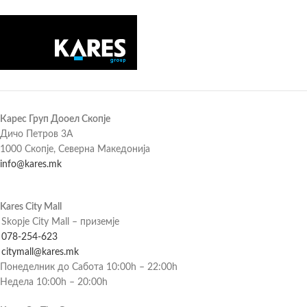
Карес Груп Дооел Скопје
Дичо Петров 3А
1000 Скопје, Северна Македонија
info@kares.mk
Kares City Mall
Skopje City Mall – приземје
078-254-623
citymall@kares.mk
Понеделник до Сабота 10:00h – 22:00h
Недела 10:00h – 20:00h