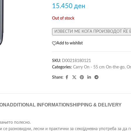
15.450
ден
Out of stock
ИЗВЕСТИ МЕ КОГА ПРОИЗВОДОТ ЌЕ 
Add to wishlist
SKU:
D00218180121
Categories:
Carry On - 55 cm On-the-go
,
On
Share:
ION
ADDITIONAL INFORMATION
SHIPPING & DELIVERY
увањето полесно.
ои се разновидни, лесни и практични за секојдневна употреба за да 