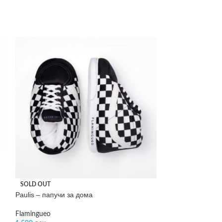
Sergio – приврзо
SOLD OUT
Paulis – папучи за дома
Philippi
999
ден
Flamingueo