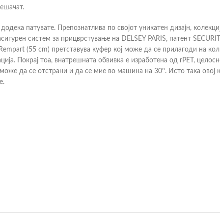
пешачат.
одека патувате. Препознатлива по својот уникатен дизајн, колекција
сигурен систем за прицврстување на DELSEY PARIS, патент SECURIT
Rempart (55 cm) претставува куфер кој може да се прилагоди на ко
ија. Покрај тоа, внатрешната обвивка е изработена од rPET, целос
може да се отстрани и да се мие во машина на 30°. Исто така овој 
е.