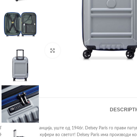
Click to enlarge
DESCRIPT
Произведени во Франција, уште од 1946г. Delsey Paris го прави пат
Најпознат бренд за куфери во светот! Delsey Paris има производи к