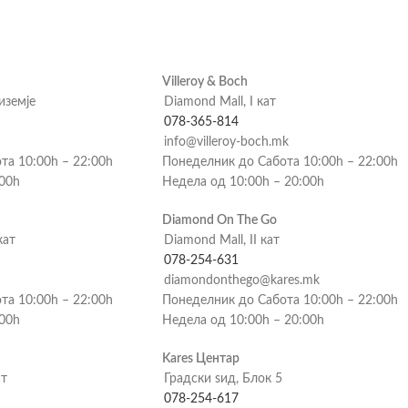
Villeroy & Boch
риземје
Diamond Mall, I кат
078-365-814
info@villeroy-boch.mk
та 10:00h – 22:00h
Понеделник до Сабота 10:00h – 22:00h
:00h
Недела од 10:00h – 20:00h
Diamond On The Go
кат
Diamond Mall, II кат
078-254-631
diamondonthego@kares.mk
та 10:00h – 22:00h
Понеделник до Сабота 10:00h – 22:00h
:00h
Недела од 10:00h – 20:00h
Kares Центар
ат
Градски ѕид, Блок 5
078-254-617