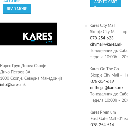
1.590
ден
ADD TO CART
READ MORE
Kares City Mall
Skopje City Mall – п
078-254-623
citymall@kares.mk
Понеделник до Сабо
Недела 10:00h – 20
Карес Груп Дооел Скопје
Kares On The Go
Дичо Петров 3А
Skopje City Mall – II 
1000 Скопје, Северна Македонија
078-254-619
info@kares.mk
onthego@kares.mk
Понеделник до Сабо
Недела 10:00h – 20
Kares Premium
East Gate Mall -01 к
078-254-514