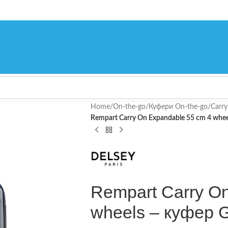
Home
/
On-the-go
/
Куфери On-the-go
/
Carry
Rempart Carry On Expandable 55 cm 4 whee
Rempart Carry O
wheels – куфер 