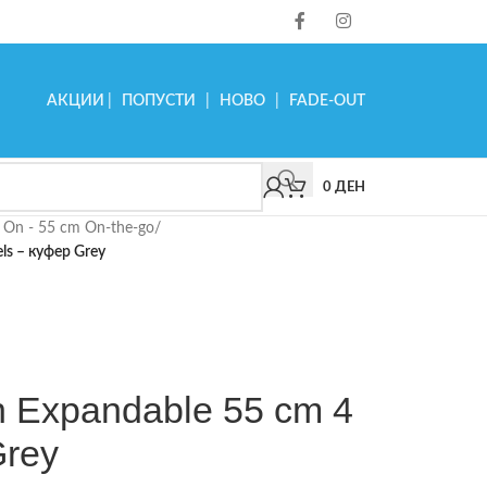
АКЦИИ
|
ПОПУСТИ
|
НОВО
|
FADE-OUT
0
ДЕН
 On - 55 cm On-the-go
/
ls – куфер Grey
n Expandable 55 cm 4
Grey