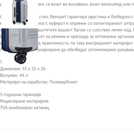
дали возат автомобил, се возат во воз/авион, возат велосипед или 
Со својот современ стил, Rempart гарантира цврстина и безбедност д
максимална безбедност, куферот е опремен со патентираниот ултра
овозможува да го заштитите вашиот багаж со сопствен личен код. 
Внатрешноста има сет на ремени и преграда за оптимална организац
имајќи ја во предвид практичноста, па така внатрешниот материјал 
тие се специјално дизајнирани да обезбедат оптимизирано ракувањ
Тежина: 3,04 кг
Димензии: 55 x 35 x 26
Волумен: 44 л
Материјал на изработка: Поликарбонат
5-годишна гаранција
Рециклирани материјали
TSA комбиниран катанец