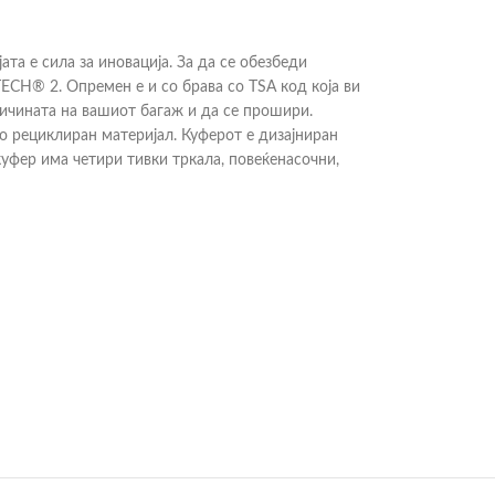
та е сила за иновација. За да се обезбеди
ECH® 2. Опремен е и со брава со TSA код која ви
личината на вашиот багаж и да се прошири.
но рециклиран материјал. Куферот е дизајниран
куфер има четири тивки тркала, повеќенасочни,