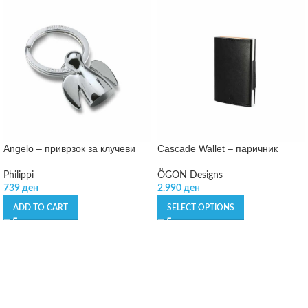
Angelo – приврзок за клучеви
Cascade Wallet – паричник
Philippi
ÖGON Designs
739
ден
2.990
ден
ADD TO CART
SELECT OPTIONS