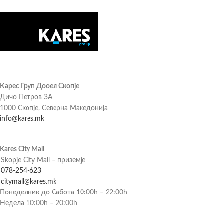
Карес Груп Дооел Скопје
Дичо Петров 3А
1000 Скопје, Северна Македонија
info@kares.mk
Kares City Mall
Skopje City Mall – приземје
078-254-623
citymall@kares.mk
Понеделник до Сабота 10:00h – 22:00h
Недела 10:00h – 20:00h