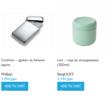
Cushion – држач за бизнис
Leo – сад за складирање
карти
(350ml)
Philippi
BergHOFF
1.996
ден
1.190
ден
ADD TO CART
ADD TO CART