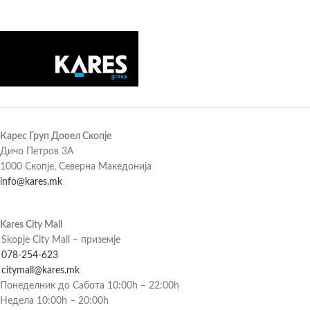
Карес Груп Дооел Скопје
Дичо Петров 3А
1000 Скопје, Северна Македонија
info@kares.mk
Kares City Mall
Skopje City Mall – приземје
078-254-623
citymall@kares.mk
Понеделник до Сабота 10:00h – 22:00h
Недела 10:00h – 20:00h