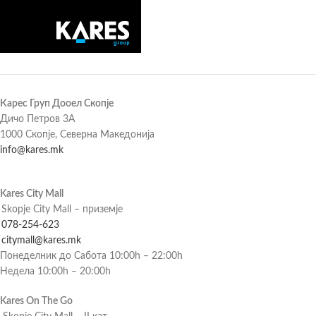
Карес Груп Дооел Скопје
Дичо Петров 3А
1000 Скопје, Северна Македонија
info@kares.mk
Kares City Mall
Skopje City Mall – приземје
078-254-623
citymall@kares.mk
Понеделник до Сабота 10:00h – 22:00h
Недела 10:00h – 20:00h
Kares On The Go