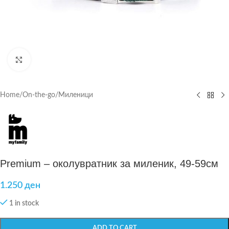
Click to enlarge
Home
/
On-the-go
/
Миленици
Premium – околувратник за миленик, 49-59см
1.250
ден
1 in stock
ADD TO CART