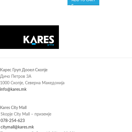
ADD TO CART
Карес Груп Дооел Скопје
Дичо Петров 3А
1000 Скопје, Северна Македонија
info@kares.mk
Kares City Mall
Skopje City Mall – приземје
078-254-623
citymall@kares.mk