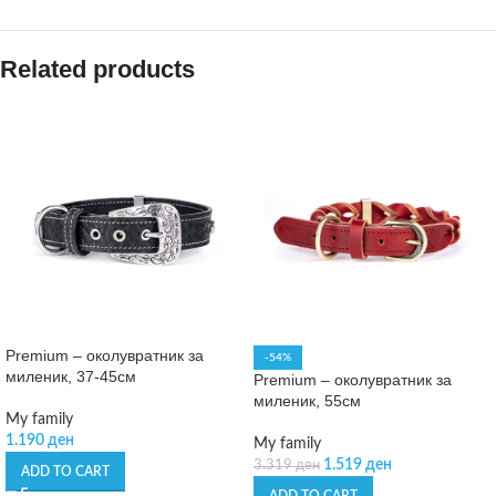
Related products
Premium – околувратник за
-54%
миленик, 37-45см
Premium – околувратник за
миленик, 55см
My family
1.190
ден
My family
1.519
ден
3.319
ден
ADD TO CART