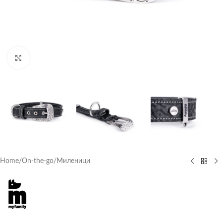
Click to enlarge
Home
/
On-the-go
/
Миленици