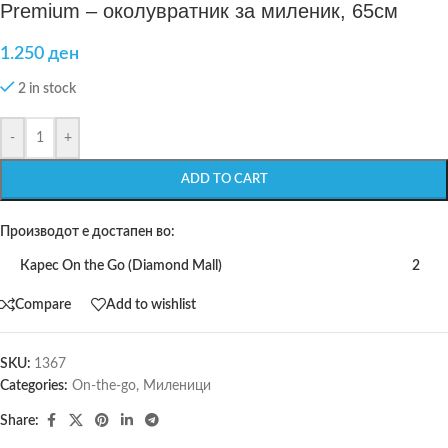
Premium – околувратник за миленик, 65см
1.250
ден
2 in stock
-
+
ADD TO CART
Производот е достапен во:
Карес On the Go (Diamond Mall)
2
Compare
Add to wishlist
SKU:
1367
Categories:
On-the-go
,
Миленици
Share: