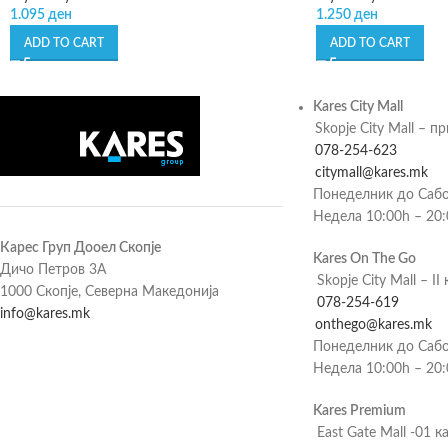
1.095
ден
1.250
ден
ADD TO CART
ADD TO CART
Kares City Mall
Skopje City Mall – п
078-254-623
citymall@kares.mk
Понеделник до Сабо
Недела 10:00h – 20
Карес Груп Дооел Скопје
Kares On The Go
Дичо Петров 3А
Skopje City Mall – II 
1000 Скопје, Северна Македонија
078-254-619
info@kares.mk
onthego@kares.mk
Понеделник до Сабо
Недела 10:00h – 20
Kares Premium
East Gate Mall -01 к