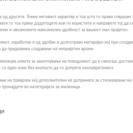
ува од другите. Токму неговиот карактер е тоа што го прави совршен
вете го тоа преку додатоците кои ги користите и направете тој да 
еник и овозможете максимална удобност за вашиот мал пријател.
икот, изработен е од удобен и долготраен материјал кој при соод
 да предизвика создавање на непријатни ароми.
озможува алката за закопчување на поводникот да е секогаш достап
 со еден клик без воопшто да го допрете околувратникот.
ање на приврзок кој дополнителни ќе допринесе за стилизирање на
пронајдете во категоријата за миленици.
ЦИ