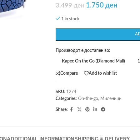
1.750
ден
3.499
ден
1 in stock
A
Производот е достапен во:
Карес On the Go (Diamond Mall)
1
Compare
Add to wishlist
SKU:
1274
Categories:
On-the-go
,
Миленици
Share:
ION
ADDITIONAL INFORMATION
SHIPPING & DELIVERY