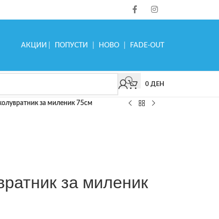
АКЦИИ
|
ПОПУСТИ
|
НОВО
|
FADE-OUT
0
ДЕН
колувратник за миленик 75см
вратник за миленик