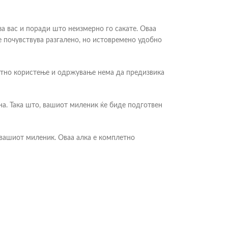
 за вас и поради што неизмерно го сакате. Оваа
се почувствува разгалено, но истовремено удобно
ветно користење и одржување нема да предизвика
на. Така што, вашиот миленик ќе биде подготвен
 вашиот миленик. Оваа алка е комплетно