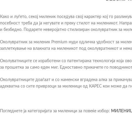
Како и луѓето, секој миленик поседува свој карактер кој го разлик
посебност треба да ја негувате и преку стилот на миленикот. Напра
и безбедно. Подарете неверојатно стилизиран околувратник за мил
Околувратник за миленик Premium нуди одлична удобност за милен
заплеткување на влакната на миленикот под околувратникот и нема
Околуватниците се изработени со патентирана технологија која ов
за прошетка за само еден миг. Едноставно прикачете го поводникот
Околувратниците доаѓаат и со наменски вградена алка за прикачув
адекватна со сите приврзоци за миленици од КАРЕС кои може да ги 
Погледнете ја категоријата за миленици за повеќе избор:
МИЛЕНИ