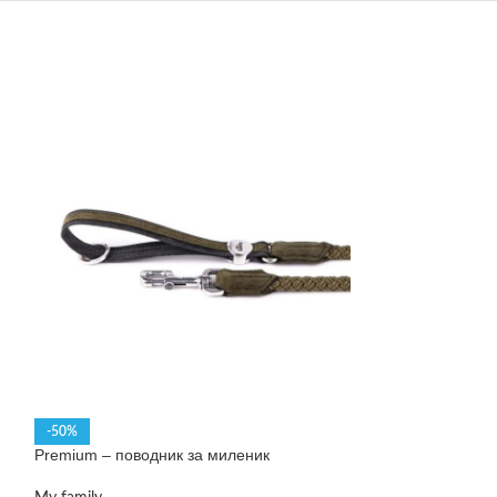
-50%
-53%
Premium – поводник за миленик
Premium – повод