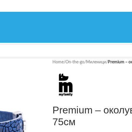
Home
/
On-the-go
/
Миленици
/
Premium – о
Premium – околу
75см