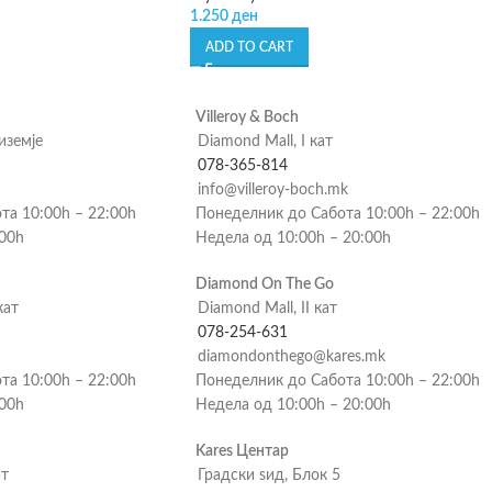
1.250
ден
ADD TO CART
Villeroy & Boch
риземје
Diamond Mall, I кат
078-365-814
info@villeroy-boch.mk
та 10:00h – 22:00h
Понеделник до Сабота 10:00h – 22:00h
:00h
Недела од 10:00h – 20:00h
Diamond On The Go
кат
Diamond Mall, II кат
078-254-631
diamondonthego@kares.mk
та 10:00h – 22:00h
Понеделник до Сабота 10:00h – 22:00h
:00h
Недела од 10:00h – 20:00h
Kares Центар
ат
Градски ѕид, Блок 5