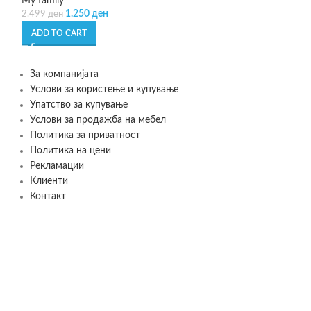
My family
My family
1.250
ден
1.649
д
2.499
ден
3.499
ден
ADD TO CART
ADD TO CART
За компанијата
Услови за користење и купување
Упатство за купување
Услови за продажба на мебел
Политика за приватност
Политика на цени
Рекламации
Клиенти
Контакт