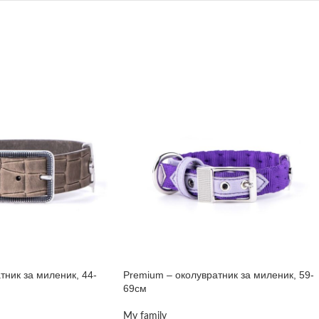
тник за миленик, 44-
Premium – околувратник за миленик, 59-
69см
My family