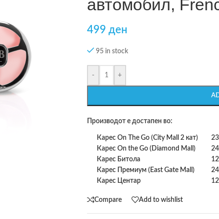
автомобил, Frenc
499
ден
95 in stock
-
+
A
Производот е достапен во:
Карес On The Go (City Mall 2 кат)
23
Карес On the Go (Diamond Mall)
24
Карес Битола
12
Карес Премиум (East Gate Mall)
24
Карес Центар
12
Compare
Add to wishlist