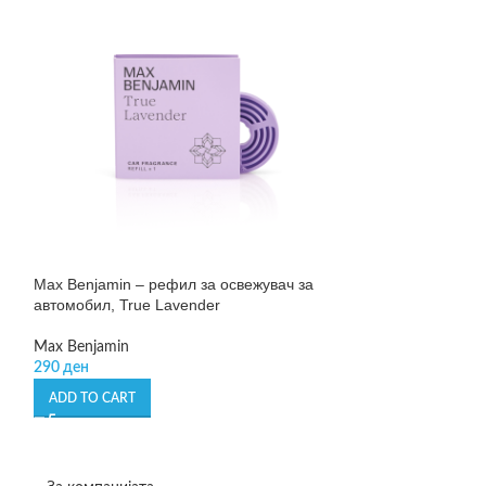
Max Benjamin – рефил за освежувач за
SOLD OUT
автомобил, True Lavender
Max Benjamin – 
автомобил, Whit
Max Benjamin
290
ден
Max Benjamin
290
ден
ADD TO CART
READ MORE