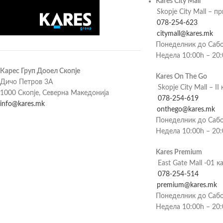
Kares City Mall
Skopje City Mall – п
078-254-623
citymall@kares.mk
Понеделник до Сабо
Недела 10:00h – 20
Карес Груп Дооел Скопје
Kares On The Go
Дичо Петров 3А
Skopje City Mall – II 
1000 Скопје, Северна Македонија
078-254-619
info@kares.mk
onthego@kares.mk
Понеделник до Сабо
Недела 10:00h – 20
Kares Premium
East Gate Mall -01 к
078-254-514
premium@kares.mk
Понеделник до Сабо
Недела 10:00h – 20