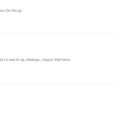
ил On-the-go
ва со масла од лаванда, сладок портокал,