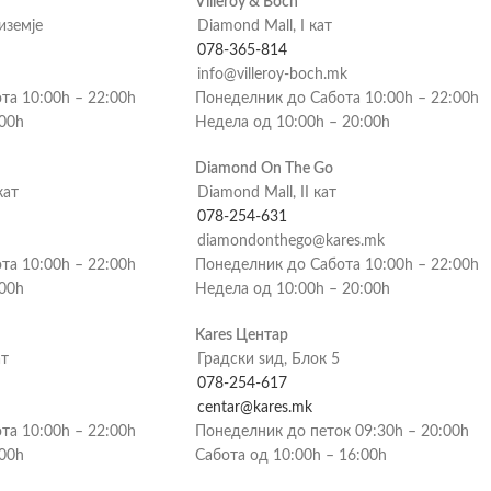
Villeroy & Boch
риземје
Diamond Mall, I кат
078-365-814
info@villeroy-boch.mk
та 10:00h – 22:00h
Понеделник до Сабота 10:00h – 22:00h
:00h
Недела од 10:00h – 20:00h
Diamond On The Go
кат
Diamond Mall, II кат
078-254-631
diamondonthego@kares.mk
та 10:00h – 22:00h
Понеделник до Сабота 10:00h – 22:00h
:00h
Недела од 10:00h – 20:00h
Kares Центар
ат
Градски ѕид, Блок 5
078-254-617
centar@kares.mk
та 10:00h – 22:00h
Понеделник до петок 09:30h – 20:00h
:00h
Сабота од 10:00h – 16:00h