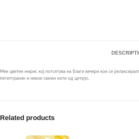
DESCRIPT
Мек цветен мирис кој потсетува на благи вечери кои се релаксираат
петитгранин и некои свежи ноти од цитрус.
Related products