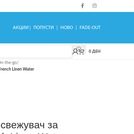
АКЦИИ
|
ПОПУСТИ
|
НОВО
|
FADE-OUT
0
ДЕН
n-the-go
/
rench Linen Water
освежувач за