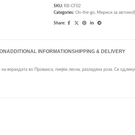
SKU:
RB-CF02
Categories:
On-the-go
,
Мириси за автомоб
Share:
ION
ADDITIONAL INFORMATION
SHIPPING & DELIVERY
 на верандата во Прованса, пиејќи лесна, разладена роза. Се одлику