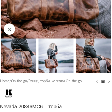
Click to enlarge
Home
/
On-the-go
/
Ранци, торби, колички On-the-go
Nevada 20846MC6 – торба