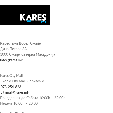
Карес Груп Дооел Скопје
Дичо Петров 3А
1000 Скопје, Северна Македонија
info@kares.mk
Kares City Mall
Skopje City Mall – приземје
078-254-623
citymall@kares.mk
Понеделник до Сабота 10:00h – 22:00h
Недела 10:00h – 20:00h