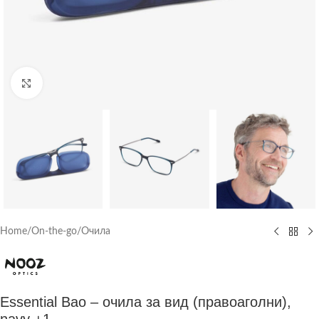
Click to enlarge
Home
/
On-the-go
/
Очила
Essential Bao – очила за вид (правоаголни),