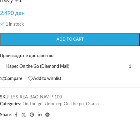
navy +1
2.490
ден
1 in stock
ADD TO CART
Производот е достапен во:
Карес On the Go (Diamond Mall)
1
Compare
Add to wishlist
SKU:
ESS-REA-BAO-NAV-P-100
Categories:
On-the-go
,
Диоптер On-the-go
,
Очила
Share: