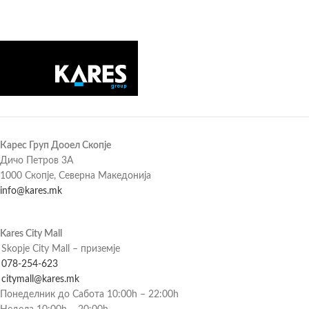
Карес Груп Дооел Скопје
Дичо Петров 3А
1000 Скопје, Северна Македонија
info@kares.mk
Kares City Mall
Skopje City Mall – приземје
078-254-623
citymall@kares.mk
Понеделник до Сабота 10:00h – 22:00h