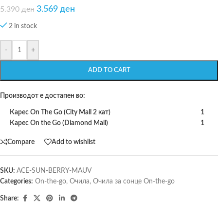
3.569
ден
5.390
ден
2 in stock
-
+
ADD TO CART
Производот е достапен во:
Карес On The Go (City Mall 2 кат)
1
Карес On the Go (Diamond Mall)
1
Compare
Add to wishlist
SKU:
ACE-SUN-BERRY-MAUV
Categories:
On-the-go
,
Очила
,
Очила за сонце On-the-go
Share: