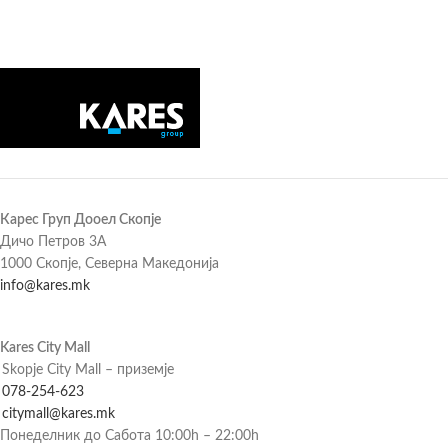
Карес Груп Дооел Скопје
Дичо Петров 3А
1000 Скопје, Северна Македонија
info@kares.mk
Kares City Mall
Skopje City Mall – приземје
078-254-623
citymall@kares.mk
Понеделник до Сабота 10:00h – 22:00h