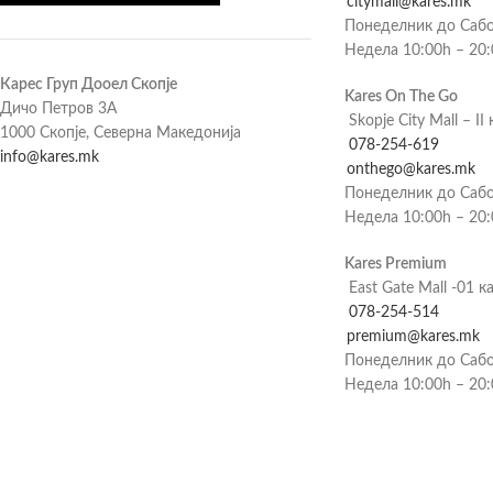
citymall@kares.mk
Понеделник до Сабо
Недела 10:00h – 20
Карес Груп Дооел Скопје
Kares On The Go
Дичо Петров 3А
Skopje City Mall – II 
1000 Скопје, Северна Македонија
078-254-619
info@kares.mk
onthego@kares.mk
Понеделник до Сабо
Недела 10:00h – 20
Kares Premium
East Gate Mall -01 к
078-254-514
premium@kares.mk
Понеделник до Сабо
Недела 10:00h – 20