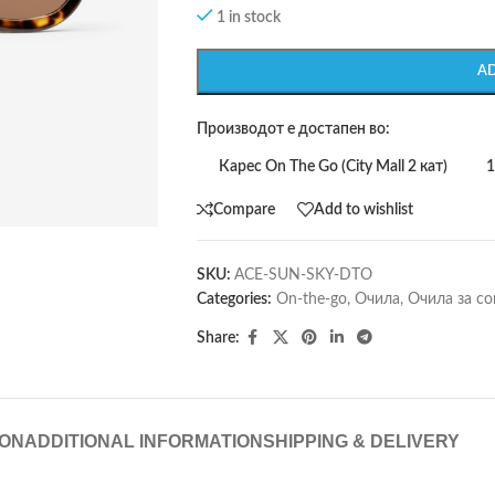
1 in stock
A
Производот е достапен во:
Карес On The Go (City Mall 2 кат)
1
Compare
Add to wishlist
SKU:
ACE-SUN-SKY-DTO
Categories:
On-the-go
,
Очила
,
Очила за со
Share:
ION
ADDITIONAL INFORMATION
SHIPPING & DELIVERY