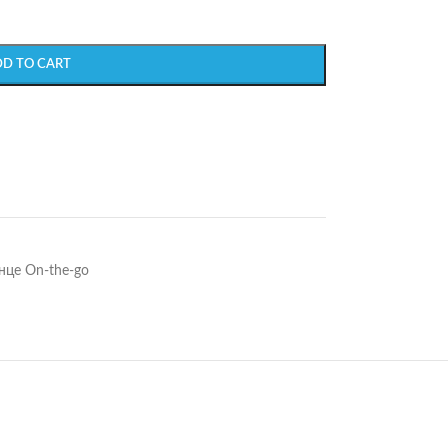
DD TO CART
нце On-the-go