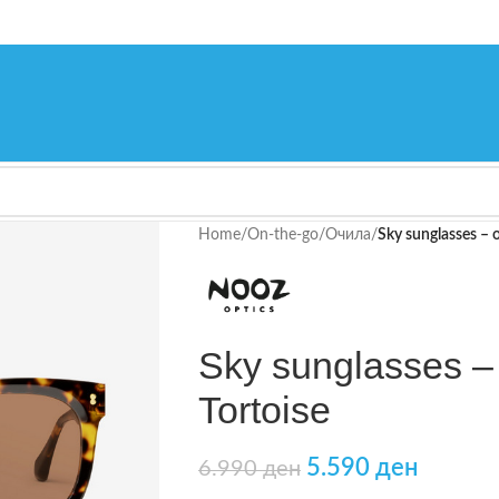
Home
/
On-the-go
/
Очила
/
Sky sunglasses – 
Sky sunglasses –
Tortoise
5.590
ден
6.990
ден