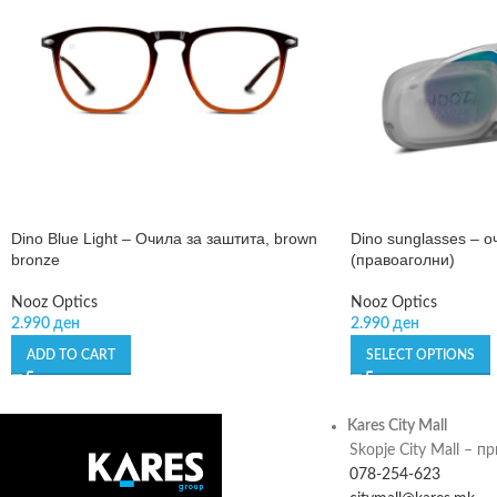
Dino Blue Light – Очила за заштита, brown
Dino sunglasses – о
bronze
(правоаголни)
Nooz Optics
Nooz Optics
2.990
ден
2.990
ден
ADD TO CART
SELECT OPTIONS
Kares City Mall
Skopje City Mall – п
078-254-623