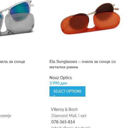
чила за сонце
Ela Sunglasses – очила за сонце со
метална рамка
Nooz Optics
3.990
ден
SELECT OPTIONS
Villeroy & Boch
риземје
Diamond Mall, I кат
078-365-814