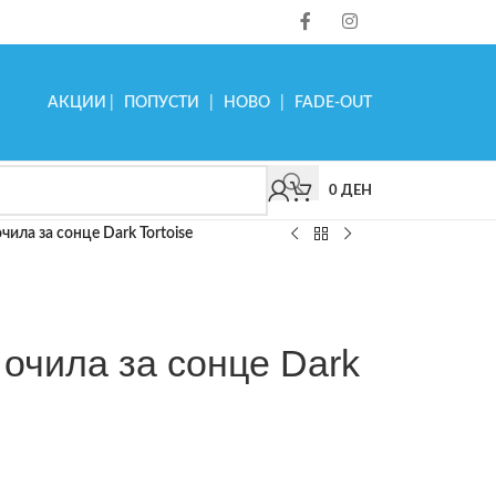
АКЦИИ
|
ПОПУСТИ
|
НОВО
|
FADE-OUT
0
ДЕН
очила за сонце Dark Tortoise
 очила за сонце Dark