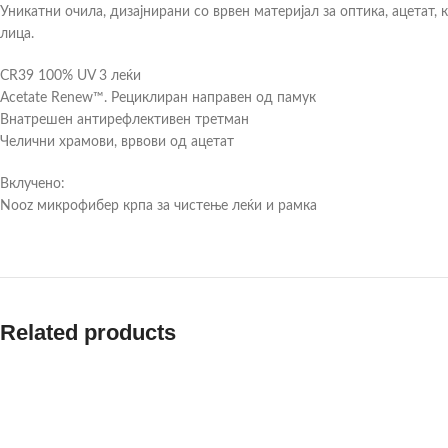
Уникатни очила, дизајнирани со врвен материјал за оптика, ацетат,
лица.
CR39 100% UV 3 леќи
Acetate Renew™. Рециклиран направен од памук
Внатрешен антирефлективен третман
Челични храмови, врвови од ацетат
Вклучено:
Nooz микрофибер крпа за чистење леќи и рамка
Related products