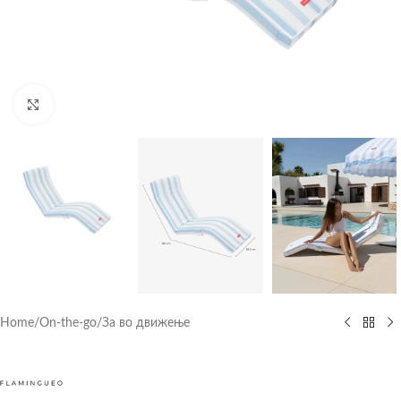
Click to enlarge
Home
/
On-the-go
/
За во движење