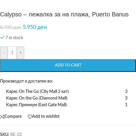
Calypso – лежалка за на плажа, Puerto Banus
5.950
ден
8.490
ден
7 in stock
-
+
ADD TO CART
Производот е достапен во:
Карес On The Go (City Mall 2 кат)
3
Карес On the Go (Diamond Mall)
3
Карес Премиум (East Gate Mall)
1
Compare
Add to wishlist
SKU:
RE-22