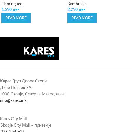
Flamingueo
Kambukka
1.590
ден
2.290
ден
READ MORE
READ MORE
Карес Груп Дооел Скопје
Дичо Петров 3А
1000 Скопје, Северна Македонија
info@kares.mk
Kares City Mall
Skopje City Mall – приземје
078-254-623