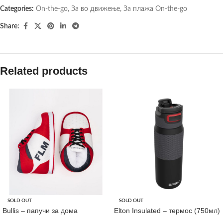
Categories:
On-the-go
,
За во движење
,
За плажа On-the-go
Share:
Related products
SOLD OUT
SOLD OUT
Bullis – папучи за дома
Elton Insulated – термос (750мл)