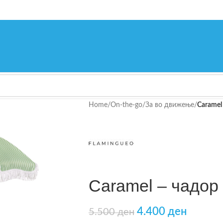
Home
/
On-the-go
/
За во движење
/
Caramel
Caramel – чадор
4.400
ден
5.500
ден