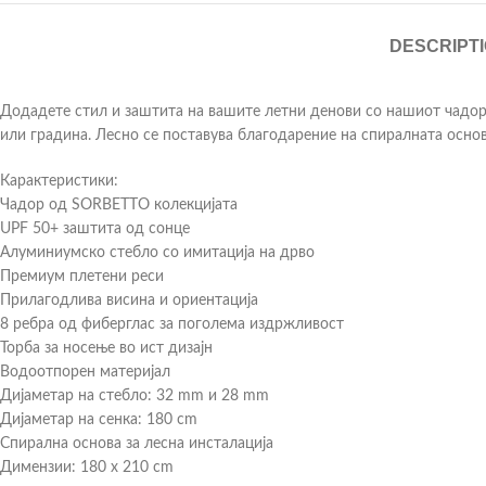
DESCRIPT
Додадете стил и заштита на вашите летни денови со нашиот чадор в
или градина. Лесно се поставува благодарение на спиралната основа
Карактеристики:
Чадор од SORBETTO колекцијата
UPF 50+ заштита од сонце
Алуминиумско стебло со имитација на дрво
Премиум плетени реси
Прилагодлива висина и ориентација
8 ребра од фиберглас за поголема издржливост
Торба за носење во ист дизајн
Водоотпорен материјал
Дијаметар на стебло: 32 mm и 28 mm
Дијаметар на сенка: 180 cm
Спирална основа за лесна инсталација
Димензии: 180 x 210 cm