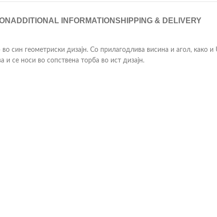
ION
ADDITIONAL INFORMATION
SHIPPING & DELIVERY
о син геометриски дизајн. Со прилагодлива висина и агол, како и U
 и се носи во сопствена торба во ист дизајн.