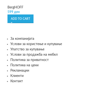
BergHOFF
BergHOFF
599
ден
1.290
ден
ADD TO CART
ADD TO CART
За компанијата
Услови за користење и купување
Упатство за купување
Услови за продажба на мебел
Политика за приватност
Политика на цени
Рекламации
Клиенти
Контакт