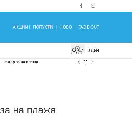
АКЦИИ
|
ПОПУСТИ
|
НОВО
|
FADE-OUT
0
ДЕН
 – чадор за на плажа
 за на плажа