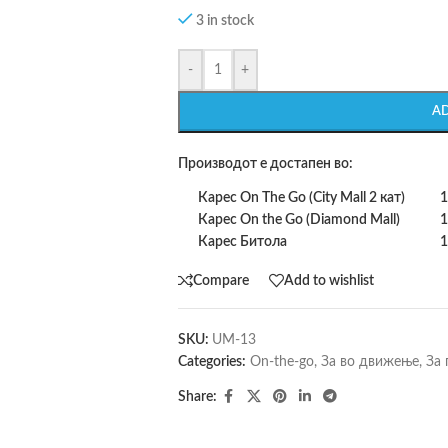
3 in stock
-
+
A
Производот е достапен во:
Карес On The Go (City Mall 2 кат)
1
Карес On the Go (Diamond Mall)
1
Карес Битола
1
Compare
Add to wishlist
SKU:
UM-13
Categories:
On-the-go
,
За во движење
,
За 
Share: