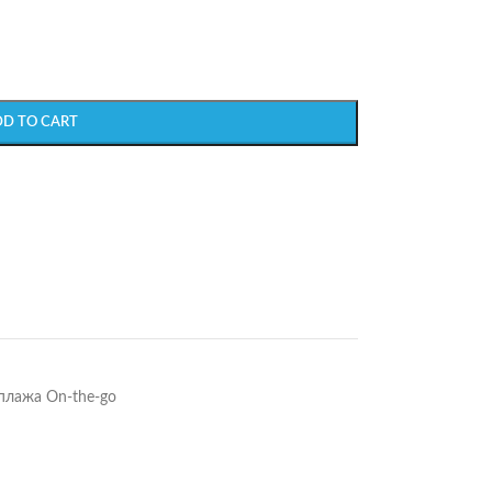
DD TO CART
плажа On-the-go