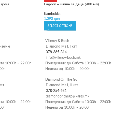
 дома
Lagoon – шише за деца (400 мл)
Kambukka
1.090
ден
SELECT OPTIONS
Villeroy & Boch
риземје
Diamond Mall, I кат
078-365-814
info@villeroy-boch.mk
та 10:00h – 22:00h
Понеделник до Сабота 10:00h – 22:00h
:00h
Недела од 10:00h – 20:00h
Diamond On The Go
кат
Diamond Mall, II кат
078-254-631
diamondonthego@kares.mk
та 10:00h – 22:00h
Понеделник до Сабота 10:00h – 22:00h
:00h
Недела од 10:00h – 20:00h