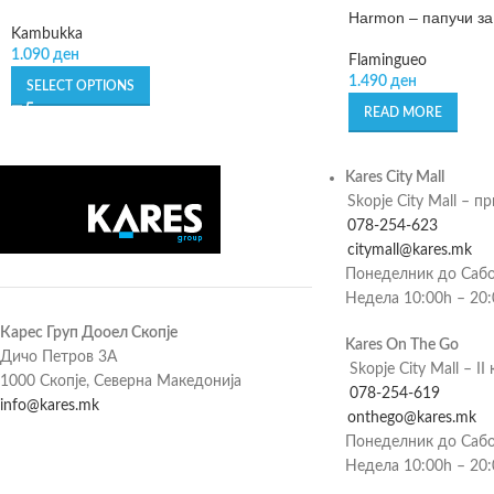
Harmon – папучи за
Kambukka
1.090
ден
Flamingueo
1.490
ден
SELECT OPTIONS
READ MORE
Kares City Mall
Skopje City Mall – п
078-254-623
citymall@kares.mk
Понеделник до Сабо
Недела 10:00h – 20
Карес Груп Дооел Скопје
Kares On The Go
Дичо Петров 3А
Skopje City Mall – II 
1000 Скопје, Северна Македонија
078-254-619
info@kares.mk
onthego@kares.mk
Понеделник до Сабо
Недела 10:00h – 20