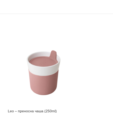
Leo – преносна чаша (250ml)
Leo – сад за ск