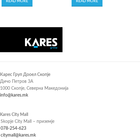
READ MORE
READ MORE
Карес Груп Дооел Скопје
Дичо Петров 3А
1000 Скопје, Северна Македонија
info@kares.mk
Kares City Mall
Skopje City Mall – приземје
078-254-623
citymall@kares.mk