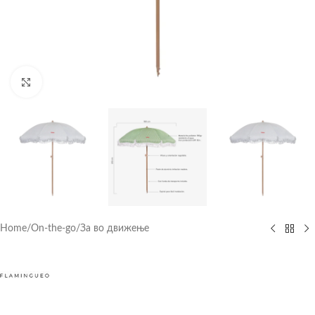
Click to enlarge
Home
/
On-the-go
/
За во движење