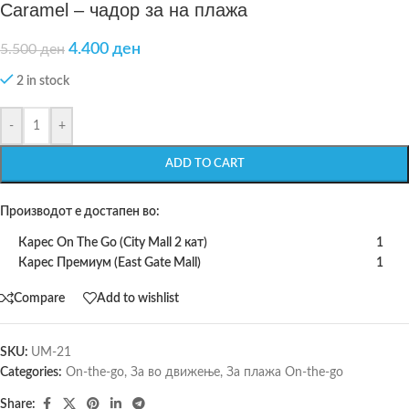
Caramel – чадор за на плажа
4.400
ден
5.500
ден
2 in stock
-
+
ADD TO CART
Производот е достапен во:
Карес On The Go (City Mall 2 кат)
1
Карес Премиум (East Gate Mall)
1
Compare
Add to wishlist
SKU:
UM-21
Categories:
On-the-go
,
За во движење
,
За плажа On-the-go
Share: