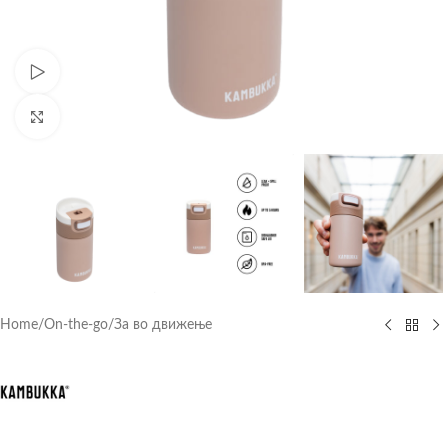
Watch video
Click to enlarge
Home
/
On-the-go
/
За во движење