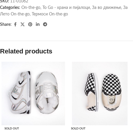
SKU:
11-01062
Categories:
On-the-go
,
To Go - храна и пијалоци
,
За во движење
,
За
Лето On-the-go
,
Термоси On-the-go
Share:
Related products
SOLD OUT
SOLD OUT