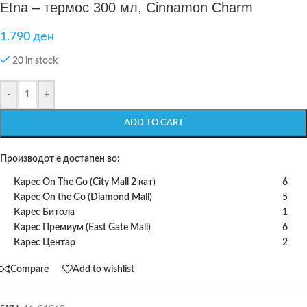
Etna – термос 300 мл, Cinnamon Charm
1.790
ден
20 in stock
-
+
ADD TO CART
Производот е достапен во:
Карес On The Go (City Mall 2 кат)
6
Карес On the Go (Diamond Mall)
5
Карес Битола
1
Карес Премиум (East Gate Mall)
6
Карес Центар
2
Compare
Add to wishlist