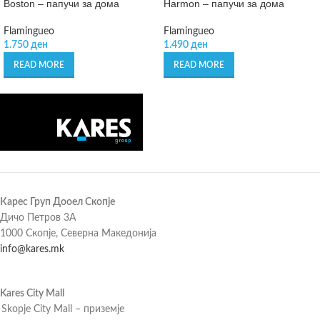
Boston – папучи за дома
Harmon – папучи за дома
Flamingueo
Flamingueo
1.750
ден
1.490
ден
READ MORE
READ MORE
Карес Груп Дооел Скопје
Дичо Петров 3А
1000 Скопје, Северна Македонија
info@kares.mk
Kares City Mall
Skopje City Mall – приземје