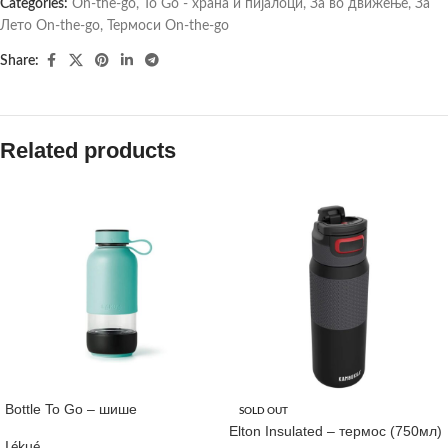
Categories:
On-the-go
,
To Go - храна и пијалоци
,
За во движење
,
За
Лето On-the-go
,
Термоси On-the-go
Share:
Related products
Bottle To Go – шише
SOLD OUT
Elton Insulated – термос (750мл)