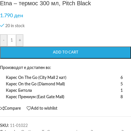
Etna – термос 300 мл, Pitch Black
1.790
ден
20 in stock
-
+
ADD TO CART
Производот е достапен во:
Карес On The Go (City Mall 2 кат)
6
Карес On the Go (Diamond Mall)
5
Карес Битола
1
Карес Премиум (East Gate Mall)
8
Compare
Add to wishlist
SKU:
11-01022