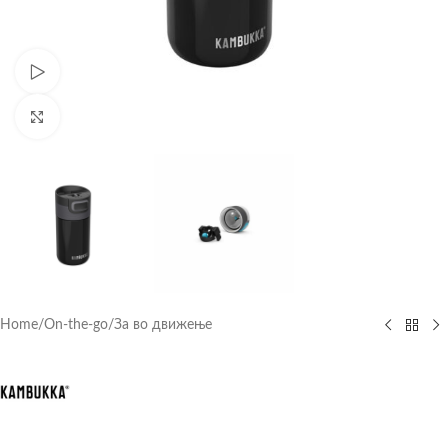
Watch video
Click to enlarge
Home
/
On-the-go
/
За во движење