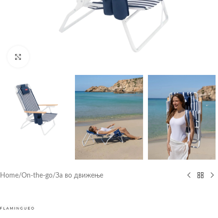
Click to enlarge
Home
/
On-the-go
/
За во движење