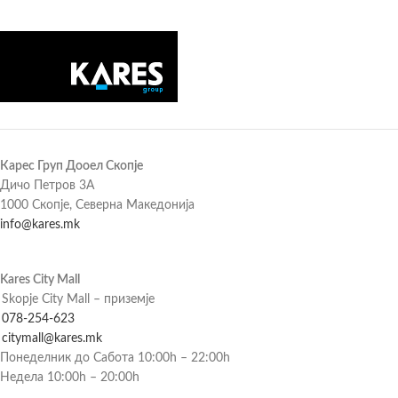
Карес Груп Дооел Скопје
Дичо Петров 3А
1000 Скопје, Северна Македонија
info@kares.mk
Kares City Mall
Skopje City Mall – приземје
078-254-623
citymall@kares.mk
Понеделник до Сабота 10:00h – 22:00h
Недела 10:00h – 20:00h