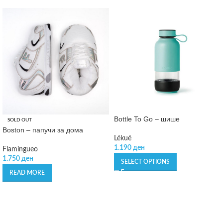
Bottle To Go – шише
SOLD OUT
Boston – папучи за дома
Lékué
1.190
ден
Flamingueo
1.750
ден
SELECT OPTIONS
READ MORE