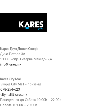
Карес Груп Дооел Скопје
Дичо Петров 3А
1000 Скопје, Северна Македонија
info@kares.mk
Kares City Mall
Skopje City Mall – приземје
078-254-623
citymall@kares.mk
Понеделник до Сабота 10:00h – 22:00h
Недела 10:00h – 20:00h