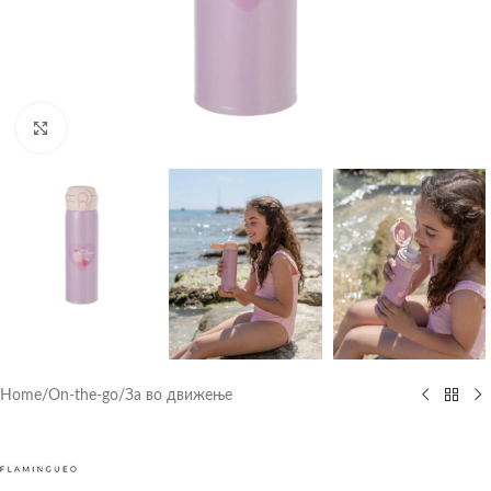
Click to enlarge
Home
/
On-the-go
/
За во движење