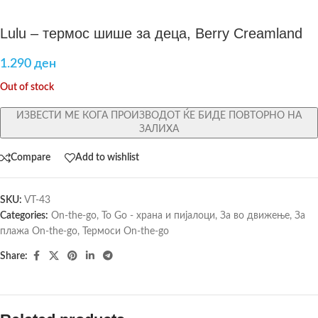
Lulu – термос шише за деца, Berry Creamland
1.290
ден
Out of stock
ИЗВЕСТИ МЕ КОГА ПРОИЗВОДОТ ЌЕ БИДЕ ПОВТОРНО НА
ЗАЛИХА
Compare
Add to wishlist
SKU:
VT-43
Categories:
On-the-go
,
To Go - храна и пијалоци
,
За во движење
,
За
плажа On-the-go
,
Термоси On-the-go
Share: