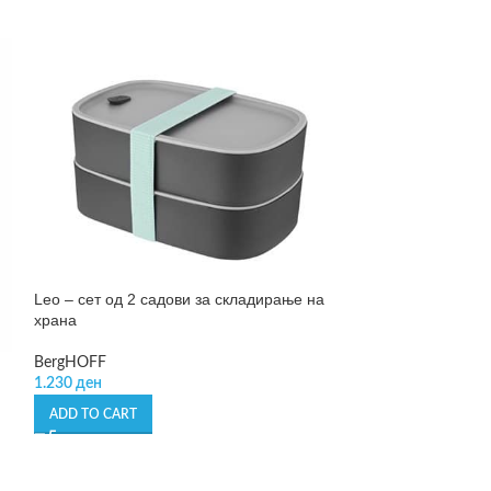
Leo – сет од 2 садови за складирање на
храна
Lunch Box To Go +
BergHOFF
пренос на храна
1.230
ден
ADD TO CART
Lékué
1.890
ден
ADD TO CART