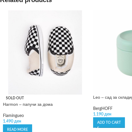
Leo – сад за склад
SOLD OUT
Harmon – папучи за дома
BergHOFF
1.190
ден
Flamingueo
1.490
ден
ADD TO CART
READ MORE