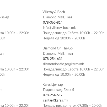
Villeroy & Boch
риземје
Diamond Mall, I кат
078-365-814
info@villeroy-boch.mk
та 10:00h – 22:00h
Понеделник до Сабота 10:00h – 22:00h
:00h
Недела од 10:00h – 20:00h
Diamond On The Go
кат
Diamond Mall, II кат
078-254-631
diamondonthego@kares.mk
та 10:00h – 22:00h
Понеделник до Сабота 10:00h – 22:00h
:00h
Недела од 10:00h – 20:00h
Kares Центар
ат
Градски ѕид, Блок 5
078-254-617
centar@kares.mk
та 10:00h – 22:00h
Понеделник до петок 09:30h – 20:00h