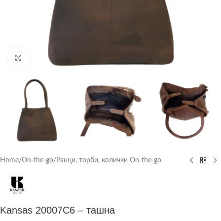
Click to enlarge
Home
/
On-the-go
/
Ранци, торби, колички On-the-go
Kansas 20007C6 – ташна