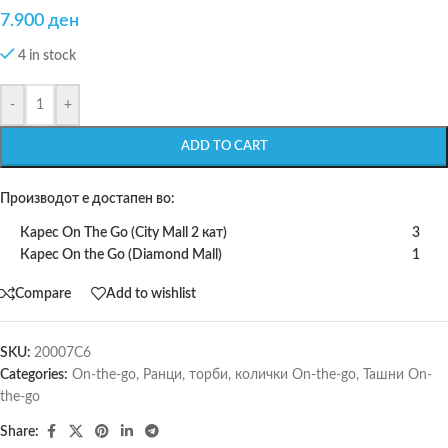
7.900
ден
4 in stock
-
+
ADD TO CART
Производот е достапен во:
Карес On The Go (City Mall 2 кат)
3
Карес On the Go (Diamond Mall)
1
Compare
Add to wishlist
SKU:
20007C6
Categories:
On-the-go
,
Ранци, торби, колички On-the-go
,
Ташни On-
the-go
Share: