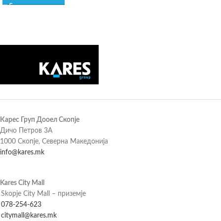
Карес Груп Дооел Скопје
Дичо Петров 3А
1000 Скопје, Северна Македонија
info@kares.mk
Kares City Mall
Skopje City Mall – приземје
078-254-623
citymall@kares.mk