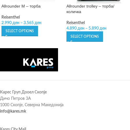
Allrounder M – торба
Allrounder trolley – торба/
количка
Reisenthel
2.990
ден
–
3.565
ден
Reisenthel
4.890
ден
–
5.890
ден
SELECT OPTIONS
SELECT OPTIONS
Карес Груп Дооел Скопје
Дичо Петров 3А
1000 Скопје, Северна Македонија
info@kares.mk
Kares City Mall