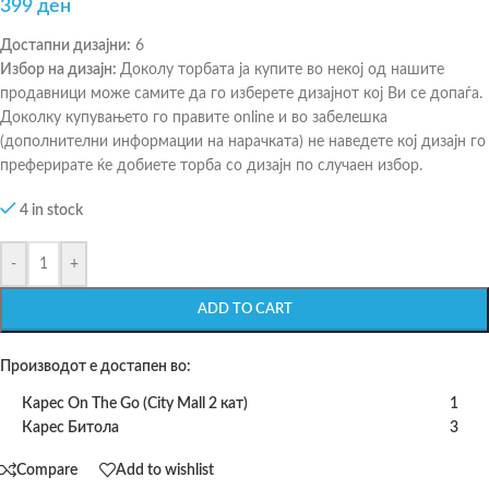
399
ден
Достапни дизајни:
6
Избор на дизајн:
Доколу торбата ја купите во некој од нашите
продавници може самите да го изберете дизајнот кој Ви се допаѓа.
Доколку купувањето го правите online и во забелешка
(дополнителни информации на нарачката) не наведете кој дизајн го
преферирате ќе добиете торба со дизајн по случаен избор.
4 in stock
-
+
ADD TO CART
Производот е достапен во:
Карес On The Go (City Mall 2 кат)
1
Карес Битола
3
Compare
Add to wishlist