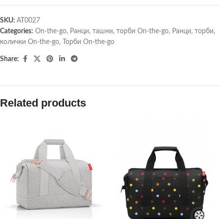
SKU:
AT0027
Categories:
On-the-go
,
Ранци, ташни, торби On-the-go
,
Ранци, торби,
колички On-the-go
,
Торби On-the-go
Share:
Related products