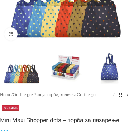
Click to enlarge
Home
/
On-the-go
/
Ранци, торби, колички On-the-go
Mini Maxi Shopper dots – торба за пазарење