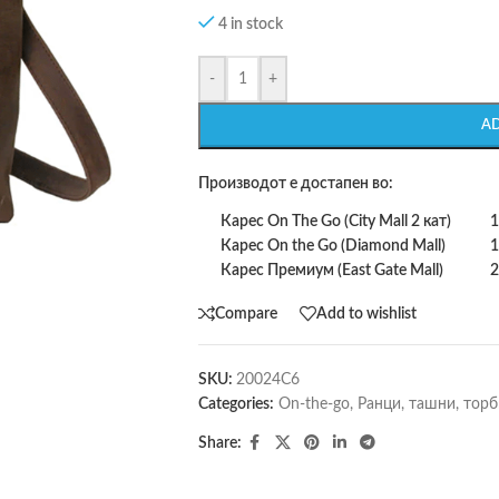
4 in stock
-
+
A
Производот е достапен во:
Карес On The Go (City Mall 2 кат)
1
Карес On the Go (Diamond Mall)
1
Карес Премиум (East Gate Mall)
2
Compare
Add to wishlist
SKU:
20024C6
Categories:
On-the-go
,
Ранци, ташни, торб
Share: