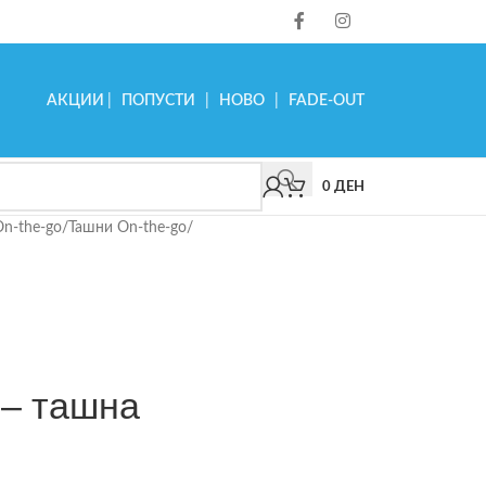
АКЦИИ
|
ПОПУСТИ
|
НОВО
|
FADE-OUT
0
ДЕН
On-the-go
/
Ташни On-the-go
/
 – ташна