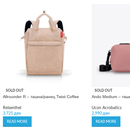
SOLD OUT
SOLD OUT
Allrounder R – ташна/ранец Twist Coffee
Ando Medium – ташн
Reisenthel
Ucon Acrobatics
3.725
ден
2.990
ден
READ MORE
READ MORE