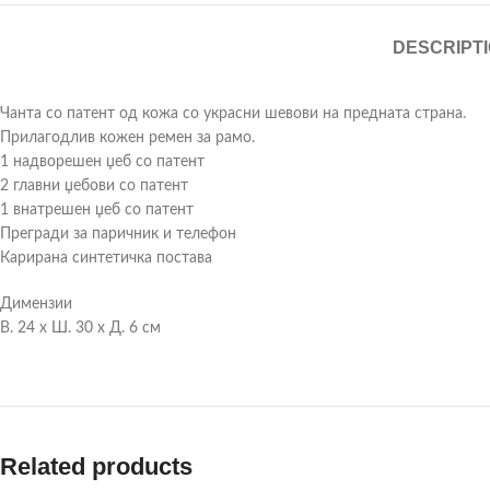
DESCRIPT
Чанта со патент од кожа со украсни шевови на предната страна.
Прилагодлив кожен ремен за рамо.
1 надворешен џеб со патент
2 главни џебови со патент
1 внатрешен џеб со патент
Прегради за паричник и телефон
Карирана синтетичка постава
Димензии
В. 24 x Ш. 30 x Д. 6 см
Related products