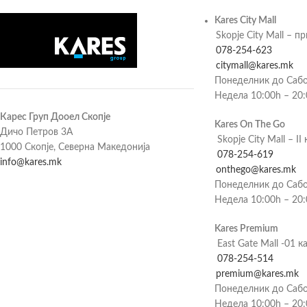
Kares City Mall
Skopje City Mall – п
078-254-623
citymall@kares.mk
Понеделник до Сабо
Недела 10:00h – 20
Карес Груп Дооел Скопје
Kares On The Go
Дичо Петров 3А
Skopje City Mall – II 
1000 Скопје, Северна Македонија
078-254-619
info@kares.mk
onthego@kares.mk
Понеделник до Сабо
Недела 10:00h – 20
Kares Premium
East Gate Mall -01 к
078-254-514
premium@kares.mk
Понеделник до Сабо
Недела 10:00h – 20