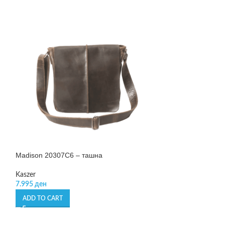
Madison 20307C6 – ташна
Wyoming 20681C
Kaszer
Kaszer
7.995
ден
9.990
ден
ADD TO CART
ADD TO CART