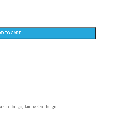
DD TO CART
и On-the-go
,
Ташни On-the-go