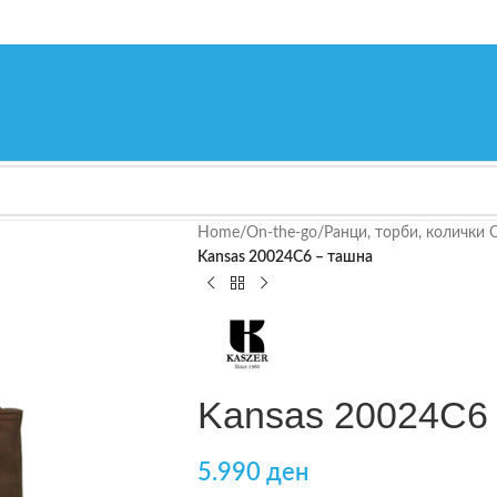
Home
/
On-the-go
/
Ранци, торби, колички 
Kansas 20024C6 – ташна
Kansas 20024C6
5.990
ден