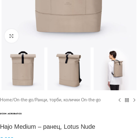
Click to enlarge
Home
/
On-the-go
/
Ранци, торби, колички On-the-go
Hajo Medium – ранец, Lotus Nude