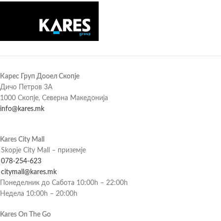
Карес Груп Дооел Скопје
Дичо Петров 3А
1000 Скопје, Северна Македонија
info@kares.mk
Kares City Mall
Skopje City Mall – приземје
078-254-623
citymall@kares.mk
Понеделник до Сабота 10:00h – 22:00h
Недела 10:00h – 20:00h
Kares On The Go