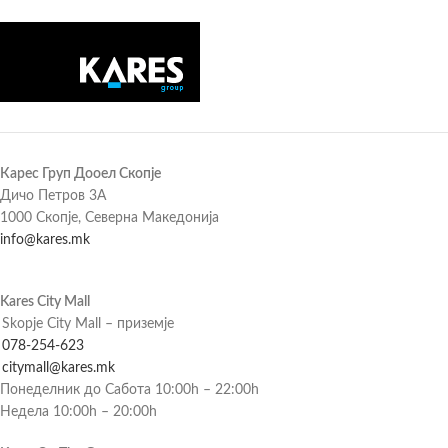
Карес Груп Дооел Скопје
Дичо Петров 3А
1000 Скопје, Северна Македонија
info@kares.mk
Kares City Mall
Skopje City Mall – приземје
078-254-623
citymall@kares.mk
Понеделник до Сабота 10:00h – 22:00h
Недела 10:00h – 20:00h