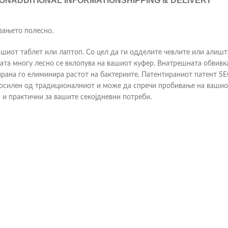
ION
ADDITIONAL INFORMATION
SHIPPING & DELIVERY
увањето полесно.
ашиот таблет или лаптоп. Со цел да ги одделите чевлите или алишт
та многу лесно се вклопува на вашиот куфер. Внатрешната обвивка
тирана го елиминира растот на бактериите. Патентираниот патент 
посилен од традиционалниот и може да спречи пробивање на вашиот
 и практични за вашите секојдневни потреби.