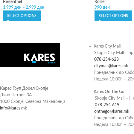
Reisenthel
Rolser
1.999
ден
–
2.999
ден
990
ден
SELECT OPTIONS
SELECT OPTIONS
Kares City Mall
Skopje City Mall – п
078-254-623
citymall@kares.mk
Понеделник до Сабо
Недела 10:00h – 20
Карес Груп Дооел Скопје
Kares On The Go
Дичо Петров 3А
Skopje City Mall – II 
1000 Скопје, Северна Македонија
078-254-619
info@kares.mk
onthego@kares.mk
Понеделник до Сабо
Недела 10:00h – 20