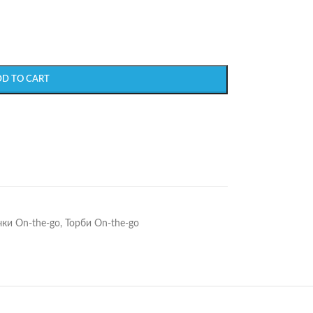
DD TO CART
чки On-the-go
,
Торби On-the-go