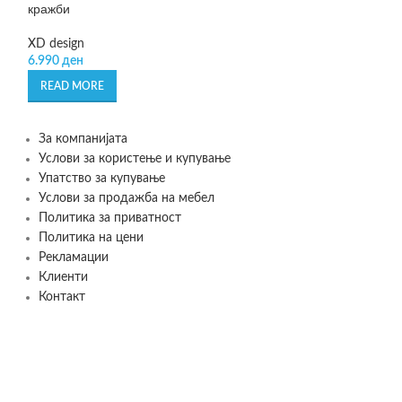
кражби
Reisenthel
XD design
3.449
ден
6.990
ден
READ MORE
READ MORE
За компанијата
Услови за користење и купување
Упатство за купување
Услови за продажба на мебел
Политика за приватност
Политика на цени
Рекламации
Клиенти
Контакт