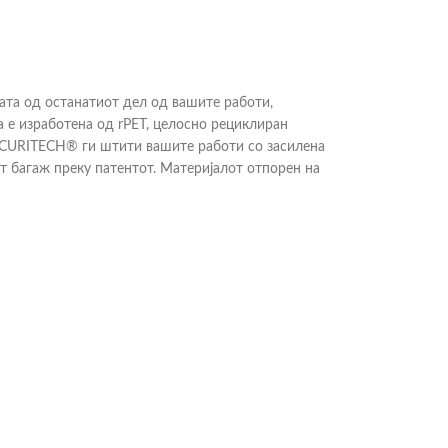
ата од останатиот дел од вашите работи,
 е изработена од rPET, целосно рециклиран
SECURITECH® ги штити вашите работи со засилена
 багаж преку патентот. Материјалот отпорен на