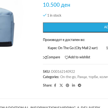
10.500
ден
1 in stock
A
Производот е достапен во:
Карес On The Go (City Mall 2 кат)
1
Compare
Add to wishlist
SKU:
D00162140922
Categories:
On-the-go
,
Ранци, торби, коли
Share: