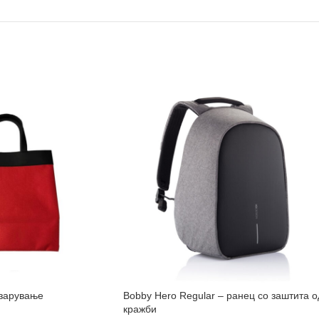
азарување
Bobby Hero Regular – ранец со заштита о
кражби