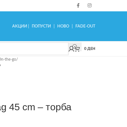
АКЦИИ
|
ПОПУСТИ
|
НОВО
|
FADE-OUT
0
ДЕН
On-the-go
/
y
ag 45 cm – торба