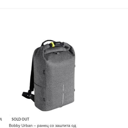
д
SOLD OUT
SOLD OUT
Bobby Urban – ранец со заштита од
Carrybag frame 