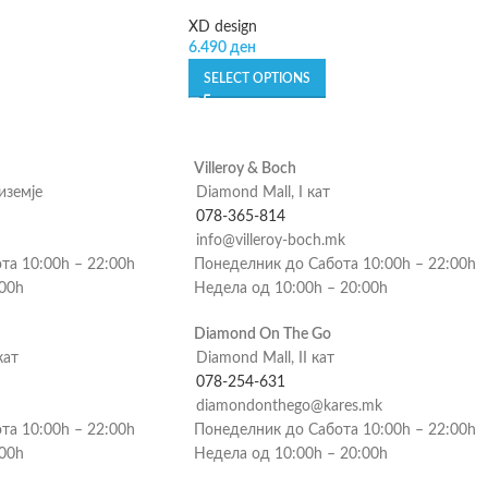
XD design
6.490
ден
SELECT OPTIONS
Villeroy & Boch
риземје
Diamond Mall, I кат
078-365-814
info@villeroy-boch.mk
та 10:00h – 22:00h
Понеделник до Сабота 10:00h – 22:00h
:00h
Недела од 10:00h – 20:00h
Diamond On The Go
кат
Diamond Mall, II кат
078-254-631
diamondonthego@kares.mk
та 10:00h – 22:00h
Понеделник до Сабота 10:00h – 22:00h
:00h
Недела од 10:00h – 20:00h