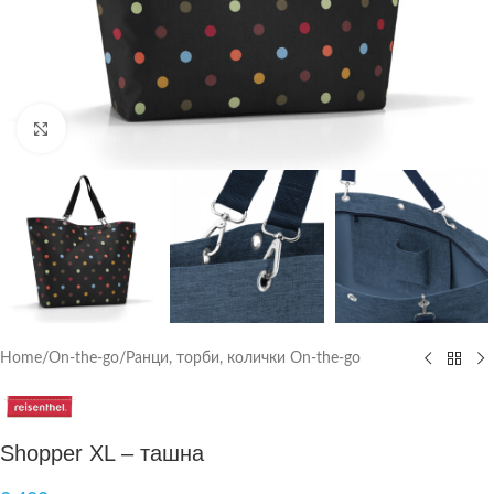
Click to enlarge
Home
/
On-the-go
/
Ранци, торби, колички On-the-go
Shopper XL – ташна