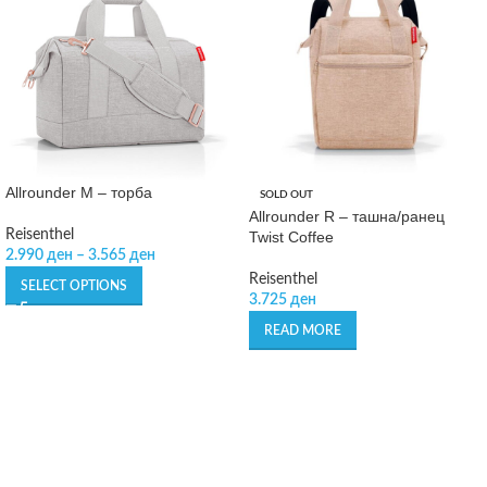
Allrounder M – торба
SOLD OUT
Allrounder R – ташна/ранец
Reisenthel
Twist Coffee
2.990
ден
–
3.565
ден
Reisenthel
SELECT OPTIONS
3.725
ден
READ MORE