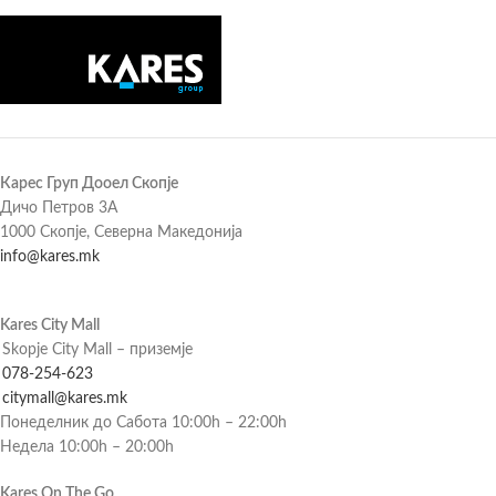
Карес Груп Дооел Скопје
Дичо Петров 3А
1000 Скопје, Северна Македонија
info@kares.mk
Kares City Mall
Skopje City Mall – приземје
078-254-623
citymall@kares.mk
Понеделник до Сабота 10:00h – 22:00h
Недела 10:00h – 20:00h
Kares On The Go