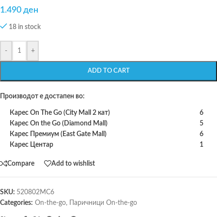
1.490
ден
18 in stock
-
+
ADD TO CART
Производот е достапен во:
Карес On The Go (City Mall 2 кат)
6
Карес On the Go (Diamond Mall)
5
Карес Премиум (East Gate Mall)
6
Карес Центар
1
Compare
Add to wishlist
SKU:
520802MC6
Categories:
On-the-go
,
Паричници On-the-go