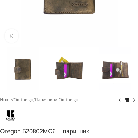
Click to enlarge
Home
/
On-the-go
/
Паричници On-the-go
Oregon 520802MC6 – паричник