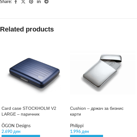
Share:
Related products
Card case STOCKHOLM V2
Cushion – држач за бизнис
LARGE – паричник
карти
ÖGON Designs
Philippi
2.690
ден
1.996
ден