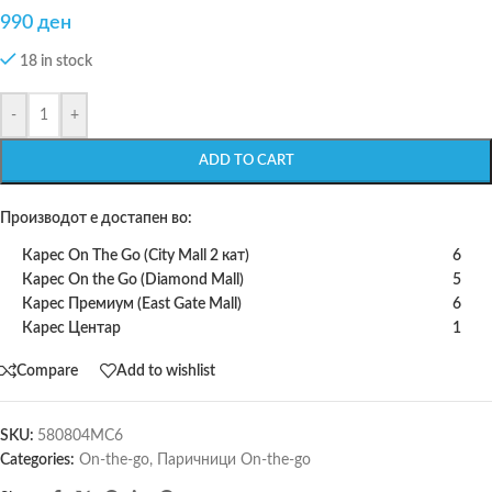
990
ден
18 in stock
-
+
ADD TO CART
Производот е достапен во:
Карес On The Go (City Mall 2 кат)
6
Карес On the Go (Diamond Mall)
5
Карес Премиум (East Gate Mall)
6
Карес Центар
1
Compare
Add to wishlist
SKU:
580804MC6
Categories:
On-the-go
,
Паричници On-the-go