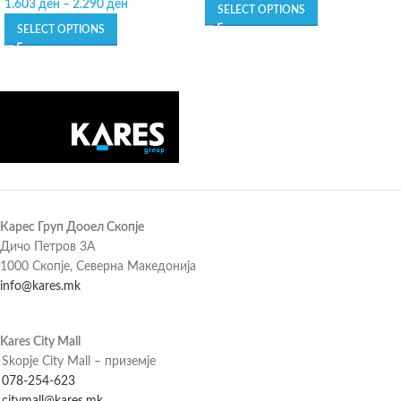
1.603
ден
–
2.290
ден
SELECT OPTIONS
SELECT OPTIONS
Карес Груп Дооел Скопје
Дичо Петров 3А
1000 Скопје, Северна Македонија
info@kares.mk
Kares City Mall
Skopje City Mall – приземје
078-254-623