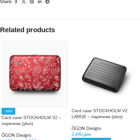
Share:
Related products
Card case STOCKHOLM V2
-30%
LARGE – паричник (plus)
Card case STOCKHOLM V2 –
паричник (plus)
ÖGON Designs
2.690
ден
ÖGON Designs