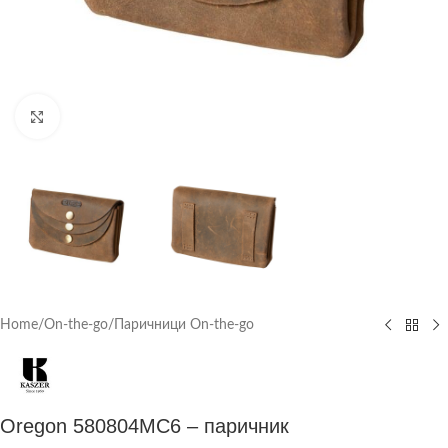
Click to enlarge
Home
/
On-the-go
/
Паричници On-the-go
Oregon 580804MC6 – паричник